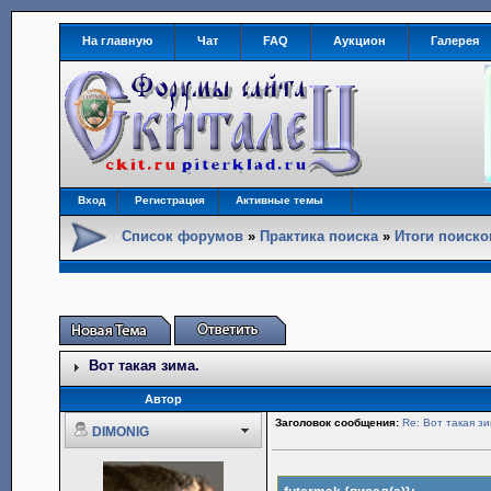
На главную
Чат
FAQ
Аукцион
Галерея
Вход
Регистрация
Активные темы
Список форумов
»
Практика поиска
»
Итоги поиск
Вот такая зима.
Автор
Заголовок сообщения:
Re: Вот такая зи
DIMONIG