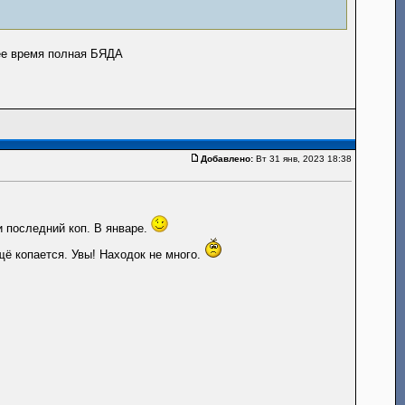
нее время полная БЯДА
Добавлено:
Вт 31 янв, 2023 18:38
 последний коп. В январе.
щё копается. Увы! Находок не много.