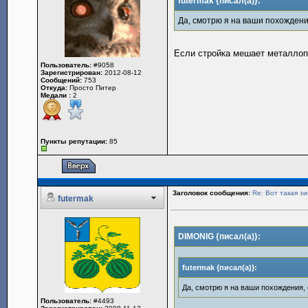
futermak {писал(а)}:
Да, смотрю я на ваши похождения
Если стройка мешает металлопо
Пользователь:
#9058
Зарегистрирован:
2012-08-12
Сообщений:
753
Откуда:
Просто Питер
Медали :
2
Пункты репутации:
85
Заголовок сообщения:
Re: Вот такая зи
futermak
DIMONIG {писал(а)}:
futermak {писал(а)}:
Да, смотрю я на ваши похождения, 
Пользователь:
#4493