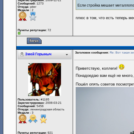
Зарегистрирован:
2009-11-12
Сообщений:
1273
Если стройка мешает металлопои
Откуда:
piter
Медали :
2
плюс в том, что есть теперь м
Пункты репутации:
72
Заголовок сообщения:
Re: Вот такая зи
Змей Горыныч
Приветствую, коллеги!
Понадоедаю вам ещё не много, 
Пошёл опять советов посмотре
Пользователь:
#1195
Зарегистрирован:
2008-03-21
Сообщений:
5456
Откуда:
ленинградская область
Медали :
3
Пункты репутации:
921