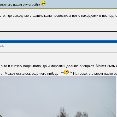
ску ..то нафиг эту стройку
есто, где выходные с шашлыками провести, а вот с находками в послед
ма.
а то и снежку подсыпало, да и морозики дальше обещают. Может быть и
ть. Может осталось ещё чего-нибудь.
На горке, в старом парке е