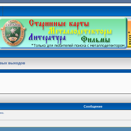
овых выходов
Сообщение
ма.