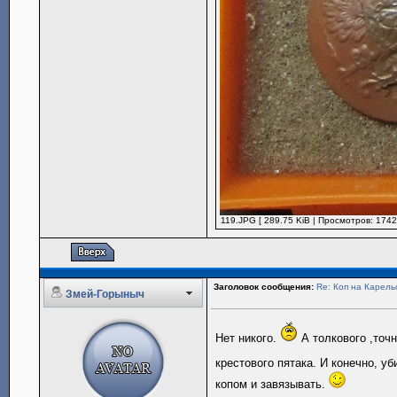
119.JPG [ 289.75 KiB | Просмотров: 1742
Заголовок сообщения:
Re: Коп на Карель
Змей-Горыныч
Нет никого.
А толкового ,точн
крестового пятака. И конечно, у
копом и завязывать.