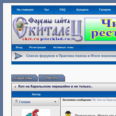
На главную
Чат
FAQ
Аукцион
Галерея
Вход
Регистрация
Активные темы
Список форумов
»
Практика поиска
»
Итоги поиско
Коп на Карельском перешейке и не только..
Автор
Заголовок сообщения:
Re: Коп на Карель
Гномик
Приветствую. Может кто п