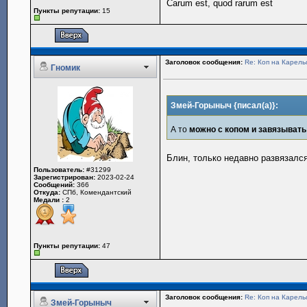
Carum est, quod rarum est
Пункты репутации:
15
Заголовок сообщения:
Re: Коп на Карель
Гномик
Змей-Горыныч {писал(а)}:
А то
можно с копом и завязывать
Блин, только недавно развязался
Пользователь:
#31299
Зарегистрирован:
2023-02-24
Сообщений:
366
Откуда:
СПб, Комендантский
Медали :
2
Пункты репутации:
47
Заголовок сообщения:
Re: Коп на Карель
Змей-Горыныч