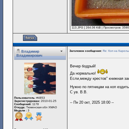
113.JPG [ 264.06 KiB | Просмотров: 3590
Заголовок сообщения:
Re: Коп на Карель
Владимир
Владимирович
Вечер бодрый!
Да нормально!
Если,между крестов" книжная зас
Нужно по пятницам на коп ездит
С ув. В.В.
Пользователь:
#4853
Зарегистрирован:
2010-01-25
-- Пн 20 окт, 2025 18:00 --
Сообщений:
1178
Откуда:
Тюменская обл ХМАО
Медали :
3