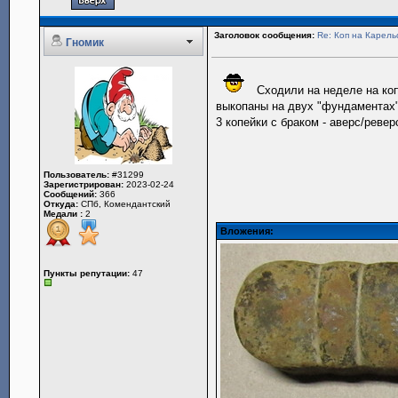
Заголовок сообщения:
Re: Коп на Карель
Гномик
Сходили на неделе на коп
выкопаны на двух "фундаментах"
3 копейки с браком - аверс/ревер
Пользователь:
#31299
Зарегистрирован:
2023-02-24
Сообщений:
366
Откуда:
СПб, Комендантский
Медали :
2
Вложения:
Пункты репутации:
47