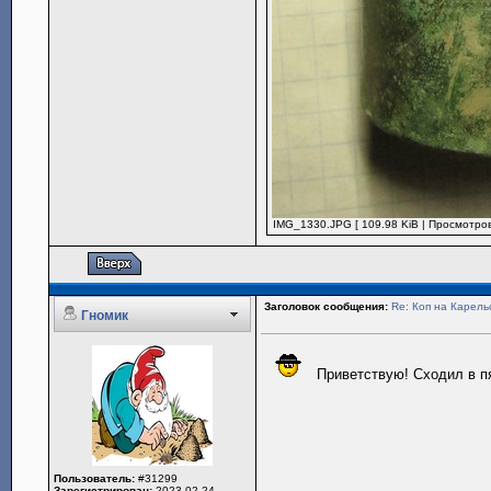
IMG_1330.JPG [ 109.98 KiB | Просмотров
Заголовок сообщения:
Re: Коп на Карель
Гномик
Приветствую! Сходил в пя
Пользователь:
#31299
Зарегистрирован:
2023-02-24