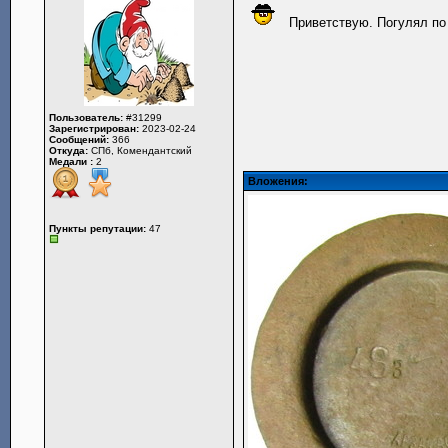
Приветствую. Погулял по 
Пользователь:
#31299
Зарегистрирован:
2023-02-24
Сообщений:
366
Откуда:
СПб, Комендантский
Медали :
2
Вложения:
Пункты репутации:
47