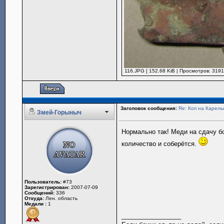
116.JPG [ 152.68 KiB | Просмотров: 3191
Заголовок сообщения:
Re: Коп на Карель
Змей-Горыныч
Нормально так! Меди на сдачу б
количество и соберётся.
Пользователь:
#73
Зарегистрирован:
2007-07-09
Сообщений:
336
Откуда:
Лен. область
Медали :
1
_________________