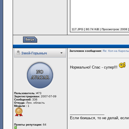
117.JPG [ 80.74 KiB | Просмотров: 2008 
Заголовок сообщения:
Re: Коп на Карель
Змей-Горыныч
Нормально! Спас - супер!!!
Пользователь:
#73
Зарегистрирован:
2007-07-09
Сообщений:
336
Откуда:
Лен. область
Медали :
1
_________________
Если боишься, то не делай, если
Пункты репутации:
64