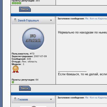
Пункты репутации:
365
Заголовок сообщения:
Re: Коп на Карель
Змей-Горыныч
Нормально по находкам по нын
Пользователь:
#73
Зарегистрирован:
2007-07-09
Сообщений:
336
Откуда:
Лен. область
Медали :
1
_________________
Если боишься, то не делай, если
Пункты репутации:
64
Заголовок сообщения:
Re: Коп на Карель
Гномик