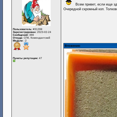
Всем привет, если еще зд
Очередной скромный коп. Толков
Пользователь:
#31299
Зарегистрирован:
2023-02-24
Сообщений:
366
Откуда:
СПб, Комендантский
Медали :
2
Вложения:
Пункты репутации:
47