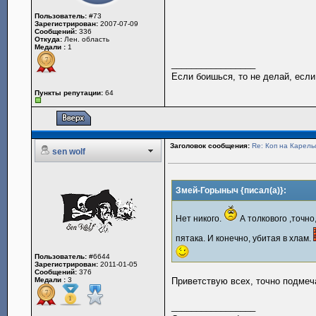
Пользователь:
#73
Зарегистрирован:
2007-07-09
Сообщений:
336
Откуда:
Лен. область
Медали :
1
_________________
Если боишься, то не делай, если
Пункты репутации:
64
Заголовок сообщения:
Re: Коп на Карель
sen wolf
Змей-Горыныч {писал(а)}:
Нет никого.
А толкового ,точно
пятака. И конечно, убитая в хлам.
Пользователь:
#6644
Зарегистрирован:
2011-01-05
Сообщений:
376
Медали :
3
Приветствую всех, точно подмеч
_________________