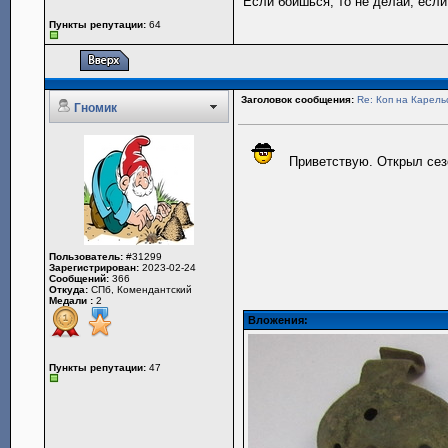
Если боишься, то не делай, если
Пункты репутации:
64
Заголовок сообщения:
Re: Коп на Карель
Гномик
Приветствую. Открыл сезо
Пользователь:
#31299
Зарегистрирован:
2023-02-24
Сообщений:
366
Откуда:
СПб, Комендантский
Медали :
2
Вложения:
Пункты репутации:
47