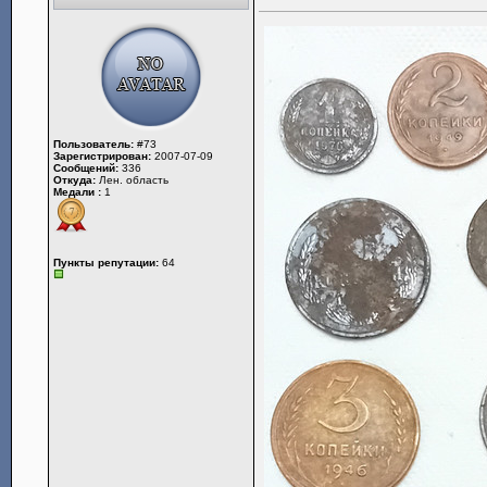
Пользователь:
#73
Зарегистрирован:
2007-07-09
Сообщений:
336
Откуда:
Лен. область
Медали :
1
Пункты репутации:
64