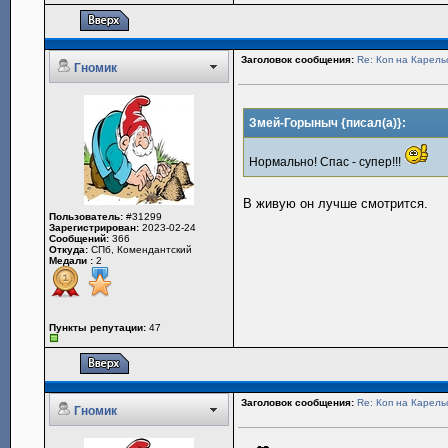
Заголовок сообщения:
Re: Коп на Карель
Гномик
Змей-Горыныч {писал(а)}:
Нормально! Спас - супер!!!
В живую он лучше смотрится.
Пользователь:
#31299
Зарегистрирован:
2023-02-24
Сообщений:
366
Откуда:
СПб, Комендантский
Медали :
2
Пункты репутации:
47
Заголовок сообщения:
Re: Коп на Карель
Гномик