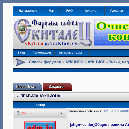
На главную
Чат
FAQ
Аукцион
Галерея
Вход
Регистрация
Активные темы
Список форумов
»
АУКЦИОН
»
АУКЦИОН - Знаки, наг
ПРАВИЛА АУКЦИОНА
Автор
Заголовок сообщения:
ПРАВИЛА АУКЦИ
adm_in
[align=center]Общие правила А