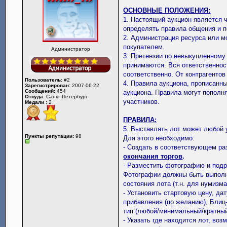
ОСНОВНЫЕ ПОЛОЖЕНИЯ:
1. Настоящий аукцион является 
определять правила общения и п
2. Администрация ресурса или м
покупателем.
Администратор
3. Претензии по невыкупленному
принимаются. Вся ответственнос
соответственно. От контрагенто
Пользователь:
#2
4. Правила аукциона, прописанн
Зарегистрирован:
2007-06-22
Сообщений:
454
аукциона. Правила могут пополн
Откуда:
Санкт-Петербург
участников.
Медали :
2
ПРАВИЛА:
5. Выставлять лот может любой 
Пункты репутации:
98
Для этого необходимо:
- Создать в соответствующем ра
окончания торгов
.
- Разместить фотографию и подр
Фотографии должны быть выполн
состояния лота (т.н. для нумизма
- Установить стартовую цену, дат
прибавления (по желанию), Блиц-
тип (любой/минимальный/кратный
- Указать где находится лот, во