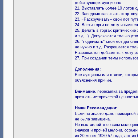
действующих аукционах.
21. Выставлять более 10 лотов 
22. Заведомо завышать стартову
23. «Раскручивать» свой лот пут
24. Вести торги по лоту иными с
25. Делать в торгах критические
и т.д…). Допускаются только уто
26. "поднимать" свой лот дополн
не нужно и т.д. Разрешается толь
Разрешается добавлять к лоту 
27. При создании темы использо
Дополнения:
Все аукционы или ставки, которы
объяснения причин.
Внимание
, пересылка за преде
признать исторической ценность
Наши Рекомендации:
Если не знаете даже примерной 
не была завышена.
Не выставляйте совсем малоценн
значков и прочей мелочи, особе
из 20 монет 1930-57 года, лот из