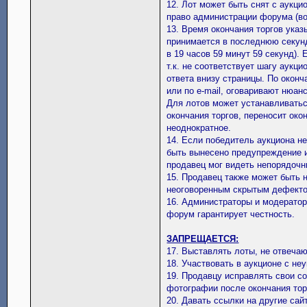
12. Лот может быть снят с аукци
право администрации форума (во
13. Время окончания торгов указ
принимается в последнюю секунду
в 19 часов 59 минут 59 секунд).
т.к. не соответствует шагу аукц
ответа внизу страницы. По окон
или по e-mail, оговаривают нюан
Для лотов может устанавливатьс
окончания торгов, переносит око
неоднократное.
14. Если победитель аукциона не
быть вынесено предупреждение и 
продавец мог видеть непорядочн
15. Продавец также может быть 
неоговоренным скрытым дефектом
16. Администраторы и модератор
форум гарантирует честность.
ЗАПРЕЩАЕТСЯ:
17. Выставлять лоты, не отвеча
18. Участвовать в аукционе с н
19. Продавцу исправлять свои с
фотографии после окончания тор
20. Давать ссылки на другие сай