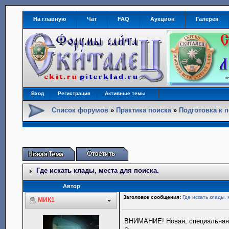
На главную
Чат
FAQ
Аукцион
Галерея
Вход
Регистрация
Активные темы
Список форумов
»
Практика поиска
»
Подготовка к 
Где искать клады, места для поиска.
Автор
Заголовок сообщения:
Где искать клады, 
МИК1
ВНИМАНИЕ! Новая, специальная 