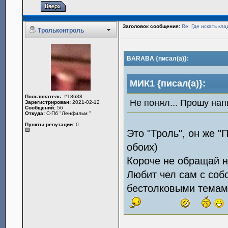
Заголовок сообщения:
Re: Где искать кла
Трольконтроль
BARABA {писал(а)}:
МИК1 {писал(а)}:
Пользователь:
#18638
Не понял... Прошу на
Зарегистрирован:
2021-02-12
Сообщений:
56
Откуда:
С-Пб "Ленфильм "
Пункты репутации:
0
Это "Троль", он же "
обоих)
Короче не обращай н
Любит чел сам с соб
бестолковыми темам