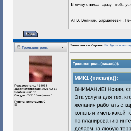
В личку отписал сразу, чтобы у
_________________
АПВ. Великан. Бармалеевич. Пен
Заголовок сообщения:
Re: Где искать кла
Трольконтроль
Трольконтроль {писал(а)}:
МИК1 {писал(а)}:
Пользователь:
#18638
ВНИМАНИЕ! Новая, спе
Зарегистрирован:
2021-02-12
Сообщений:
56
Откуда:
С-Пб "Ленфильм "
Эта услуга для тех, кт
Пункты репутации:
0
желания работать с ка
копать и иметь какой
по планированию инте
делаем на любую терр