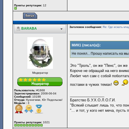
Пункты репутации:
12
Заголовок сообщения:
Re: Где искать кла
BARABA
МИК1 {писал(а)}:
Не понял... Прошу написать на м
Это "Троль", он же "Пенс", он же
Короче не обращай на него вним
Модератор
Любит чел сам с собой поболтат
постами в чужих темах!
Пользователь:
#1668
Зарегистрирован:
2008-06-04
_________________
Сообщений:
10198
Братство Б.У.Х.О.Л.О.Г.И.
Откуда:
Кузнечики, Юг Подольска!
Медали :
3
"Всякий слышит лишь то, что поним
"... и тот, у кого нет меча, пус
Пункты репутации:
1021