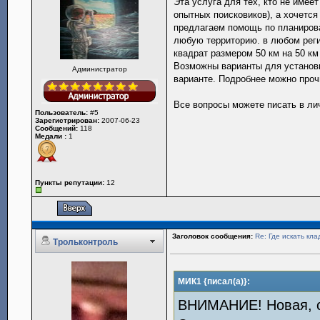
Эта услуга для тех, кто не имеет
опытных поисковиков), а хочется
предлагаем помощь по планиров
любую территорию. в любом реги
квадрат размером 50 км на 50 км 
Возможны варианты для установк
Администратор
варианте. Подробнее можно проч
Все вопросы можете писать в ли
Пользователь:
#5
Зарегистрирован:
2007-06-23
Сообщений:
118
Медали :
1
Пункты репутации:
12
Заголовок сообщения:
Re: Где искать кла
Трольконтроль
МИК1 {писал(а)}:
ВНИМАНИЕ! Новая, с