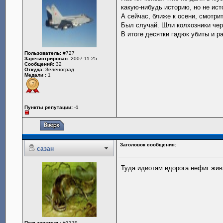
какую-нибудь историю, но не ис
А сейчас, ближе к осени, смотри
Был случай. Шли колхозники чере
В итоге десятки гадюк убиты и р
Пользователь:
#727
Зарегистрирован:
2007-11-25
Сообщений:
32
Откуда:
Зеленоград
Медали :
1
Пункты репутации:
-1
Заголовок сообщения:
сазан
Туда идиотам идорога нефиг жив
Пользователь:
#3379