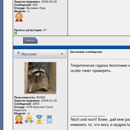
Зарегистрирован:
2008-03-26
Сообщений:
463
Откуда:
Великие Луки
Медали :
1
Пункты репутации:
27
Заголовок сообщения:
Raccoon
Теоритически гадюка болотники не
особо тянет проверять.
Пользователь:
#2968
Зарегистрирован:
2009-01-28
Сообщений:
2955
Откуда:
CПб,Красное Село.
Карелия.
Медали :
4
_________________
Noch und noch! Боже, дай мне ра
изменить то, что могу и мудрость