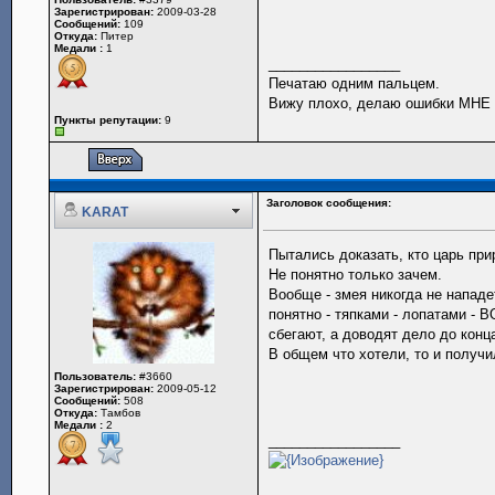
Зарегистрирован:
2009-03-28
Сообщений:
109
Откуда:
Питер
Медали :
1
_________________
Печатаю одним пальцем.
Вижу плохо, делаю ошибки МНЕ 
Пункты репутации:
9
Заголовок сообщения:
KARAT
Пытались доказать, кто царь при
Не понятно только зачем.
Вообще - змея никогда не нападе
понятно - тяпками - лопатами - 
сбегают, а доводят дело до конц
В общем что хотели, то и получ
Пользователь:
#3660
Зарегистрирован:
2009-05-12
Сообщений:
508
Откуда:
Тамбов
Медали :
2
_________________