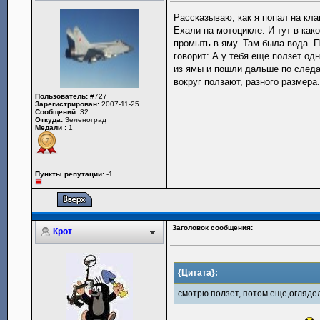
Рассказываю, как я попал на кл
Ехали на мотоцикле. И тут в ка
промыть в яму. Там была вода. 
говорит: А у тебя еще ползет од
из ямы и пошли дальше по следа
вокруг ползают, разного размера
Пользователь:
#727
Зарегистрирован:
2007-11-25
Сообщений:
32
Откуда:
Зеленоград
Медали :
1
Пункты репутации:
-1
Заголовок сообщения:
Крот
{Цитата}:
смотрю ползет, потом еще,оглядел