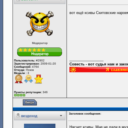
вот ещё ксивы Скитовские нароем
Модератор
_________________
Пользователь:
#2902
Зарегистрирован:
2009-01-20
Совесть - вот судья нам и закон
Сообщений:
4764
Откуда:
Псков
Медали :
3
Пункты репутации:
346
Заголовок сообщения:
вездеход
Насчет ксивы. Мне не дали в муз