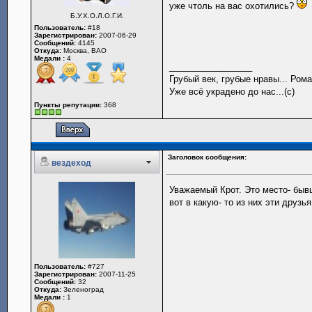
уже чтоль на вас охотились?
Б.У.Х.О.Л.О.Г.И.
Пользователь:
#18
Зарегистрирован:
2007-06-29
Сообщений:
4145
Откуда:
Москва, ВАО
Медали :
4
_________________
Грубый век, грубые нравы... Рома
Уже всё украдено до нас...(с)
Пункты репутации:
368
Заголовок сообщения:
вездеход
Уважаемый Крот. Это место- быв
вот в какую- то из них эти друз
Пользователь:
#727
Зарегистрирован:
2007-11-25
Сообщений:
32
Откуда:
Зеленоград
Медали :
1