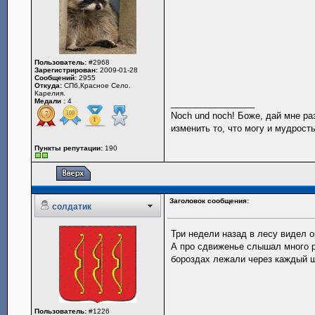
Пользователь:
#2968
Зарегистрирован:
2009-01-28
Сообщений:
2955
Откуда:
CПб,Красное Село.
Карелия.
Медали :
4
_________________
Noch und noch! Боже, дай мне ра
изменить то, что могу и мудрость
Пункты репутации:
190
Заголовок сообщения:
солдатик
Три недели назад в лесу видел о
А про сдвиженье слышал много р
бороздах лежали через каждый 
Пользователь:
#1226