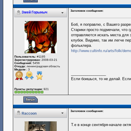
Заголовок сообщения:
Змей Горыныч
Боб, я поправлю, с Вашего разр
Старики просто подмечали, что г
отправляются искать места для 
клубок. Видимо, так им легче пе
фольклера.
http://www.cultinfo.ru/arts/folk/dem
Пользователь:
#1195
Зарегистрирован:
2008-03-21
Сообщений:
5456
Откуда:
ленинградская область
Медали :
3
_________________
Если боишься, то не делай. Если
Пункты репутации:
921
Заголовок сообщения:
Raccoon
Т.е в конце сентября-начале окт