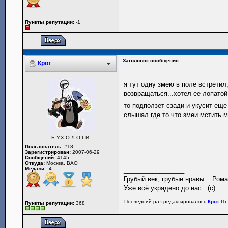
Пункты репутации:
-1
Заголовок сообщения:
Крот
я тут одну змею в поле встретил
возвращаться...хотел ее лопатой 
то подползет сзади и укусит еще 
слышал где то что змеи мстить мо
Б.У.Х.О.Л.О.Г.И.
Пользователь:
#18
Зарегистрирован:
2007-06-29
Сообщений:
4145
Откуда:
Москва, ВАО
Медали :
4
_________________
Грубый век, грубые нравы... Рома
Уже всё украдено до нас...(с)
Последний раз редактировалось
Крот
Пт 
Пункты репутации:
368