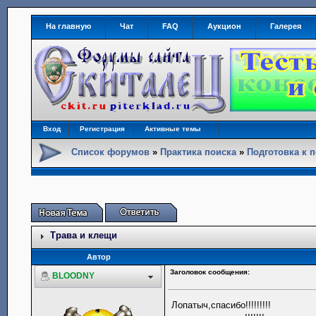
На главную
Чат
FAQ
Аукцион
Галерея
Вход
Регистрация
Активные темы
Список форумов
»
Практика поиска
»
Подготовка к 
Трава и клещи
Автор
Заголовок сообщения:
BLOODNY
Лопатыч,спасибо!!!!!!!!!