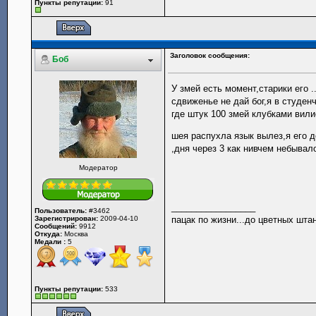
Пункты репутации:
91
Заголовок сообщения:
Боб
У змей есть момент,старики его 
сдвиженье не дай бог,я в студен
где штук 100 змей клубками вили
шея распухла язык вылез,я его д
,дня через 3 как нивчем небывал
Модератор
_________________
Пользователь:
#3462
Зарегистрирован:
2009-04-10
пацак по жизни...до цветных шта
Сообщений:
9912
Откуда:
Москва
Медали :
5
Пункты репутации:
533