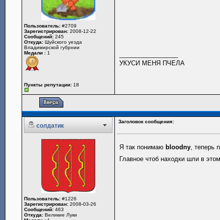
Пользователь:
#2709
Зарегистрирован:
2008-12-22
Сообщений:
245
Откуда:
Шуйского уезда
Владимирской губрнии
Медали :
1
_________________
УКУСИ МЕНЯ ПЧЕЛА
Пункты репутации:
18
Заголовок сообщения:
солдатик
Я так понимаю
bloodny
, теперь
Главное чтоб находки шли в эт
Пользователь:
#1226
Зарегистрирован:
2008-03-26
Сообщений:
463
Откуда:
Великие Луки