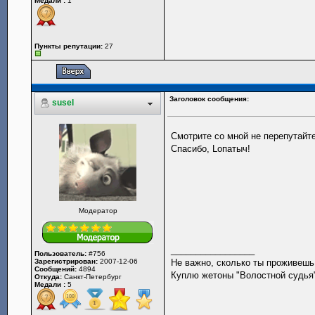
Медали :
1
Пункты репутации:
27
Заголовок сообщения:
susel
Смотрите со мной не перепутайт
Спасибо, Lопатыч!
Модератор
_________________
Пользователь:
#756
Зарегистрирован:
2007-12-06
Не важно, сколько ты проживешь.
Сообщений:
4894
Куплю жетоны "Волостной судья",
Откуда:
Санкт-Петербург
Медали :
5