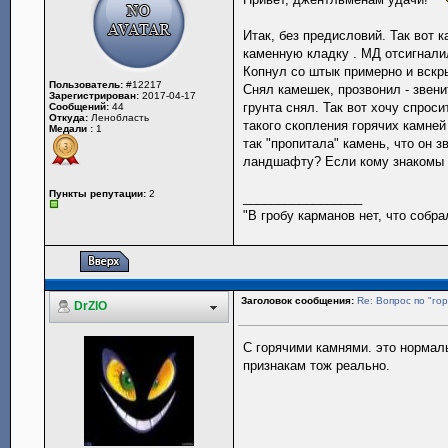
Итак, без предисловий. Так вот 
каменную кладку . МД отсигналил
Копнул со штык примерно и вскры
Пользователь:
#12217
Снял камешек, прозвонил - звенит
Зарегистрирован:
2017-04-17
грунта снял. Так вот хочу спрос
Сообщений:
44
Откуда:
Ленобласть
такого скопления горячих камней
Медали :
1
так "пропитала" камень, что он 
ландшафту? Если кому знакомы п
Пункты репутации:
2
_________________
"В гробу карманов нет, что собр
Заголовок сообщения:
Re: Вопрос по "гор
DrZlO
С горячими камнями. это нормал
признакам тож реально.