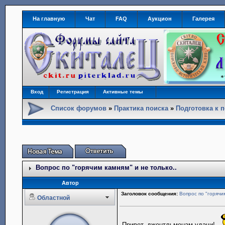
На главную
Чат
FAQ
Аукцион
Галерея
Вход
Регистрация
Активные темы
Список форумов
»
Практика поиска
»
Подготовка к 
Вопрос по "горячим камням" и не только..
Автор
Заголовок сообщения:
Вопрос по "горячи
Областной
Привет, джентльменам удачи!