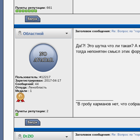
Пункты репутации:
661
Заголовок сообщения:
Re: Вопрос по "гор
Областной
Да!?! Это шутка что ли такая? А
тогда непонятен смысл этих фору
Пользователь:
#12217
Зарегистрирован:
2017-04-17
Сообщений:
44
Откуда:
Ленобласть
Медали :
1
_________________
"В гробу карманов нет, что собр
Пункты репутации:
2
Заголовок сообщения:
Re: Вопрос по "гор
DrZlO