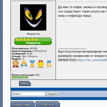
Да мне то пофиг, можно и погово
что существует такая штука как г
кому и пофиг(до поры)
Модератор
_________________
Пользователь:
#5289
Зарегистрирован:
2010-04-11
Круглосуточная ветеринарная пом
Сообщений:
6744
размеров независимо от возраста
Откуда:
Лен. Область.
Медали :
5
89095875553.
https://vk.com/club
Пункты репутации:
661