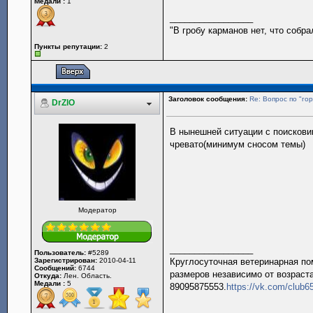
Медали :
1
_________________
"В гробу карманов нет, что собр
Пункты репутации:
2
Заголовок сообщения:
Re: Вопрос по "гор
DrZlO
В нынешней ситуации с поискови
чревато(минимум сносом темы)
Модератор
_________________
Пользователь:
#5289
Зарегистрирован:
2010-04-11
Круглосуточная ветеринарная пом
Сообщений:
6744
размеров независимо от возраста
Откуда:
Лен. Область.
Медали :
5
89095875553.
https://vk.com/club