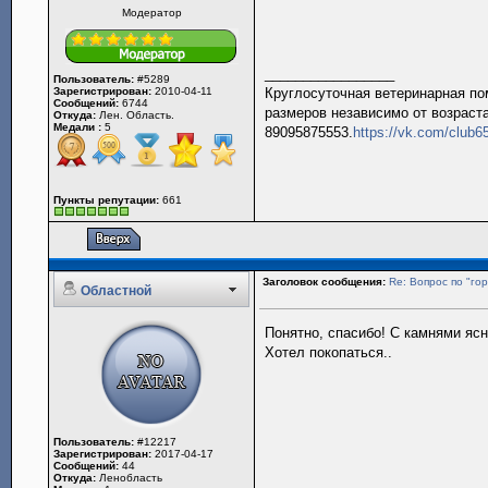
Модератор
_________________
Пользователь:
#5289
Зарегистрирован:
2010-04-11
Круглосуточная ветеринарная пом
Сообщений:
6744
размеров независимо от возраста
Откуда:
Лен. Область.
Медали :
5
89095875553.
https://vk.com/club
Пункты репутации:
661
Заголовок сообщения:
Re: Вопрос по "гор
Областной
Понятно, спасибо! С камнями ясн
Хотел покопаться..
Пользователь:
#12217
Зарегистрирован:
2017-04-17
Сообщений:
44
Откуда:
Ленобласть