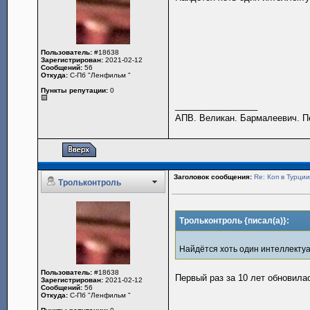
Пользователь:
#18638
Зарегистрирован:
2021-02-12
Сообщений:
56
Откуда:
С-Пб "Ленфильм "
Пункты репутации:
0
_________________
АПВ. Великан. Бармалеевич. Пе
Заголовок сообщения:
Re: Коп в Турци
Трольконтроль
Трольконтроль {писал(а)}:
Найдётся хоть один интеллектуа
Пользователь:
#18638
Первый раз за 10 лет обновилас
Зарегистрирован:
2021-02-12
Сообщений:
56
Откуда:
С-Пб "Ленфильм "