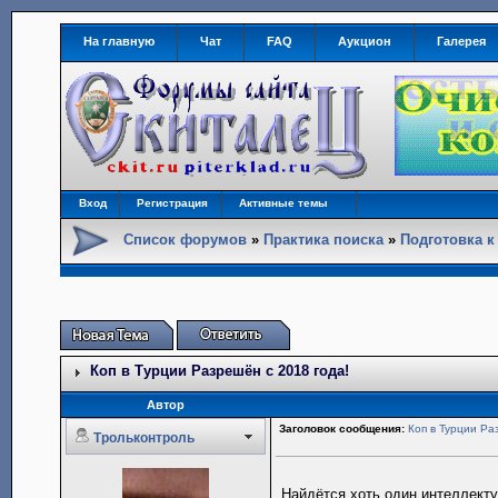
На главную
Чат
FAQ
Аукцион
Галерея
Вход
Регистрация
Активные темы
Список форумов
»
Практика поиска
»
Подготовка к
Коп в Турции Разрешён с 2018 года!
Автор
Заголовок сообщения:
Коп в Турции Ра
Трольконтроль
Найдётся хоть один интеллекту