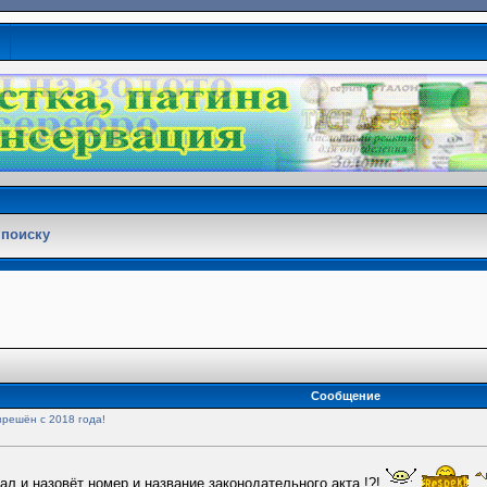
 поиску
Сообщение
зрешён с 2018 года!
ал и назовёт номер и название законодательного акта !?!