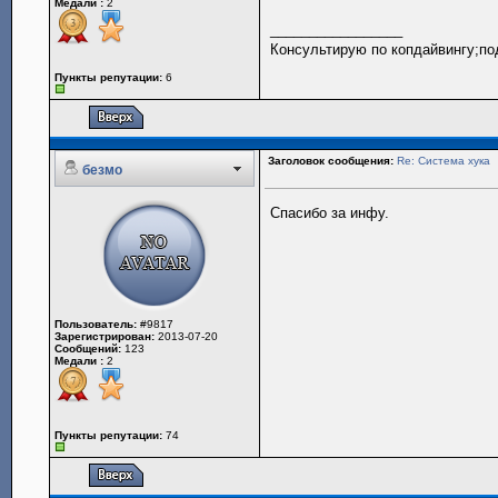
Медали :
2
_________________
Консультирую по копдайвингу;под
Пункты репутации:
6
Заголовок сообщения:
Re: Система хука
безмо
Спасибо за инфу.
Пользователь:
#9817
Зарегистрирован:
2013-07-20
Сообщений:
123
Медали :
2
Пункты репутации:
74