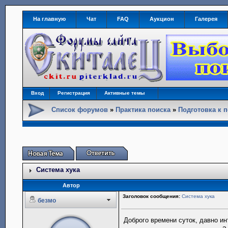
На главную
Чат
FAQ
Аукцион
Галерея
Вход
Регистрация
Активные темы
Список форумов
»
Практика поиска
»
Подготовка к 
Система хука
Автор
Заголовок сообщения:
Система хука
безмо
Доброго времени суток, давно ин