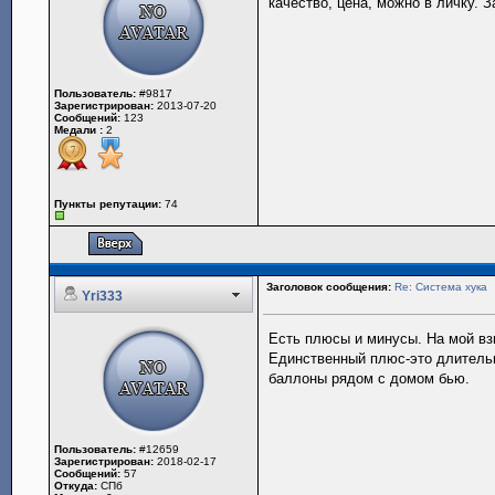
качество, цена, можно в личку. 
Пользователь:
#9817
Зарегистрирован:
2013-07-20
Сообщений:
123
Медали :
2
Пункты репутации:
74
Заголовок сообщения:
Re: Система хука
Yri333
Есть плюсы и минусы. На мой вз
Единственный плюс-это длительны
баллоны рядом с домом бью.
Пользователь:
#12659
Зарегистрирован:
2018-02-17
Сообщений:
57
Откуда:
СПб