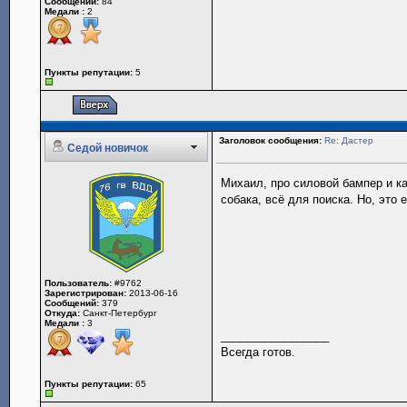
Сообщений:
84
Медали :
2
Пункты репутации:
5
Заголовок сообщения:
Re: Дастер
Седой новичок
Михаил, про силовой бампер и ка
собака, всё для поиска. Но, это 
Пользователь:
#9762
Зарегистрирован:
2013-06-16
Сообщений:
379
Откуда:
Санкт-Петербург
Медали :
3
_________________
Всегда готов.
Пункты репутации:
65