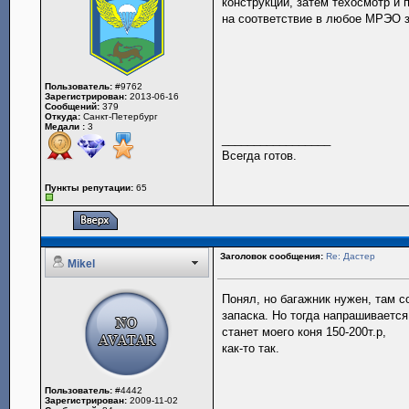
конструкции, затем техосмотр и 
на соответствие в любое МРЭО 
Пользователь:
#9762
Зарегистрирован:
2013-06-16
Сообщений:
379
Откуда:
Санкт-Петербург
Медали :
3
_________________
Всегда готов.
Пункты репутации:
65
Заголовок сообщения:
Re: Дастер
Mikel
Понял, но багажник нужен, там с
запаска. Но тогда напрашивается
станет моего коня 150-200т.р,
как-то так.
Пользователь:
#4442
Зарегистрирован:
2009-11-02