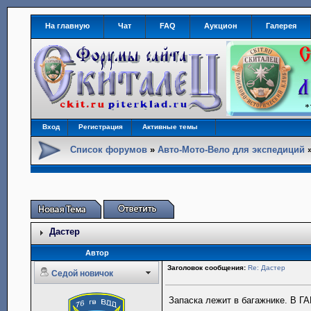
На главную
Чат
FAQ
Аукцион
Галерея
Вход
Регистрация
Активные темы
Список форумов
»
Авто-Мото-Вело для экспедиций
Дастер
Автор
Заголовок сообщения:
Re: Дастер
Седой новичок
Запаска лежит в багажнике. В ГА