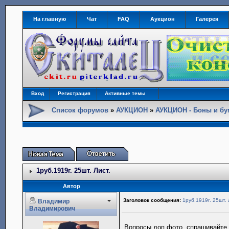
На главную
Чат
FAQ
Аукцион
Галерея
Вход
Регистрация
Активные темы
Список форумов
»
АУКЦИОН
»
АУКЦИОН - Боны и бу
1руб.1919г. 25шт. Лист.
Автор
Заголовок сообщения:
1руб.1919г. 25шт. 
Владимир
Владимирович
Вопросы,доп фото ,спрашивайте в