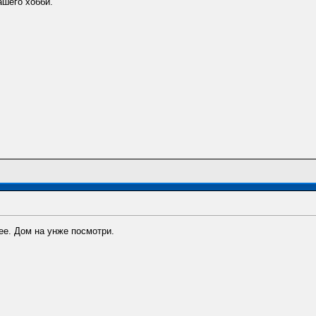
ашего хобби.
е. Дом на унже посмотри.