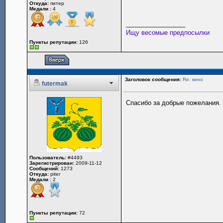
Откуда:
питер
Медали :
4
_________________
Ищу весомые предпосылки
Пункты репутации:
126
Заголовок сообщения:
Re: кино
futermak
Спасибо за добрые пожелания.
Пользователь:
#4493
Зарегистрирован:
2009-11-12
Сообщений:
1273
Откуда:
piter
Медали :
2
Пункты репутации:
72