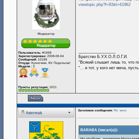
viewtopic.php?f=83&t=61962
Модератор
_________________
Пользователь:
#1668
Зарегистрирован:
2008-06-04
Братство Б.У.Х.О.Л.О.Г.И.
Сообщений:
10198
"Всякий слышит лишь то, что пон
Откуда:
Кузнечики, Юг Подольска!
Медали :
3
"... и тот, у кого нет меча, пу
Пункты репутации:
1021
Заголовок сообщения:
Re: кино
futermak
BARABA {писал(а)}:
На крайняк...посмотри Нашу тем