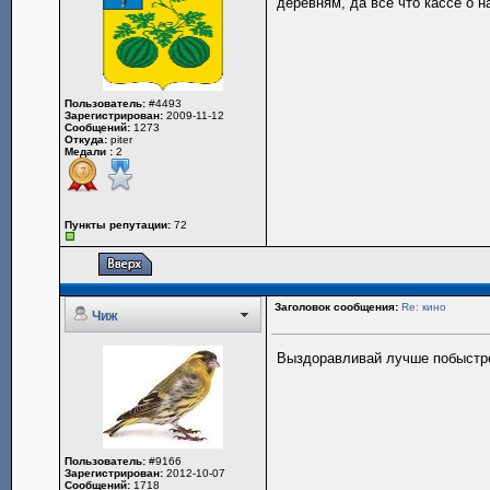
деревням, да все что кассе о н
Пользователь:
#4493
Зарегистрирован:
2009-11-12
Сообщений:
1273
Откуда:
piter
Медали :
2
Пункты репутации:
72
Заголовок сообщения:
Re: кино
Чиж
Выздоравливай лучше побыстре
Пользователь:
#9166
Зарегистрирован:
2012-10-07
Сообщений:
1718