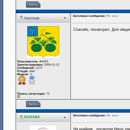
Заголовок сообщения:
Re: кино
futermak
Спасибо, посмотрел. Для общег
Пользователь:
#4493
Зарегистрирован:
2009-11-12
Сообщений:
1273
Откуда:
piter
Медали :
2
Пункты репутации:
72
Заголовок сообщения:
Re: кино
BARABA
На крайняк...посмотри Нашу те