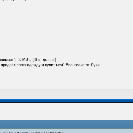
имает". ПЛАВТ, (III в. до н.э.)
сть продаст свою одежду и купит меч" Евангелие от Луки
у, вроде интересные фильмы постят!