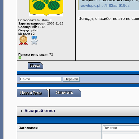
viewtopic.php?f=83&t=61962
Володя, спасибо, но это не со
Пользователь:
#4493
Зарегистрирован:
2009-11-12
Сообщений:
1273
Откуда:
piter
Медали :
2
Пункты репутации:
72
Быстрый ответ
Заголовок: