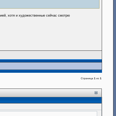
рией, хотя и художественные сейчас смотрю
Страница
1
из
1