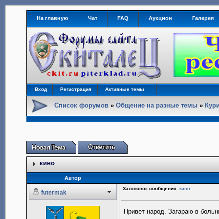
На главную
Чат
FAQ
Аукцион
Галерея
Вход
Регистрация
Активные темы
Список форумов
»
Общение на разные темы
»
Кури
кино
Автор
Заголовок сообщения:
кино
futermak
Привет народ. Загараю в боль