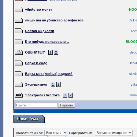
убийство монет
HOO
лицензия на убийство артефактов
Dr.He
Состав жидкости
Кро
Кто нибудь пользовался..
BLOO
ОЦЕНИТЕ!?
1
2
slep
Варка в соде
Перм
Варка мет. (любых) изделий
slavi
Эксперимент
1
2
zlik
Электролиз без тока
1
2
Thom
Показать темы за:
Сортировать по: