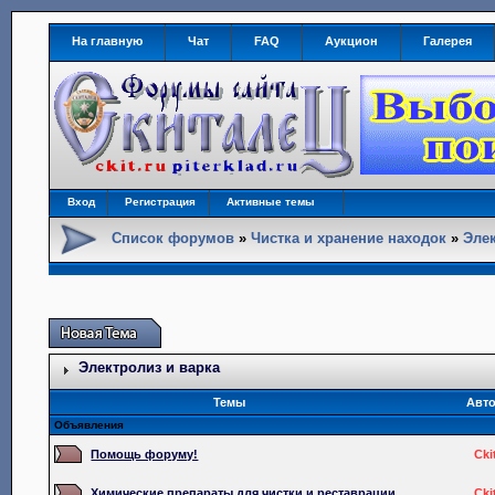
На главную
Чат
FAQ
Аукцион
Галерея
Вход
Регистрация
Активные темы
Список форумов
»
Чистка и хранение находок
»
Элек
Электролиз и варка
Темы
Авт
Объявления
Помощь форуму!
Cki
Химические препараты для чистки и реставрации.
Cki