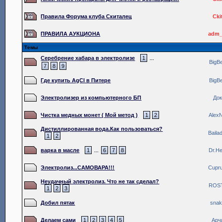
Правила Форума клуба Скиталец
Cki
ПРАВИЛА АУКЦИОНА
adm_
Темы
Серебрение хабара в электролизе
1
...
BigB
7
8
9
Где купить AgCl в Питере
BigB
Электролизер из компьютерного БП
До
Чистка медных монет ( Мой метод )
1
2
Alex
Дистиллированная вода.Как пользоваться?
Baila
1
2
варка в масле
1
6
7
8
Dr.He
...
Электролиз...САМОВАРА!!!
Cupr
Неудачный электролиз. Что не так сделал?
ROS
1
2
3
Добил пятак
sna
Делаем сами
1
2
3
4
5
Арч