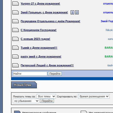
Yurgen-27 c Днем рождения!
отшел
Змей Горыныч, с Днем рождения!
1
2
отшел
Поздравим Отшельника с днём Рождения!
Змей Го
С Крещением Господним!
Niko
С новым 2023 годом!
кап
Тымф с Днем рождения!!!
BARA
pasty змей с Днем рождения!
BARA
Питерский Леший с Днем рождения!!!
tiad
Показать темы за:
Сортировать по:
Непрочитанные сообщения
Нет непрочитанны