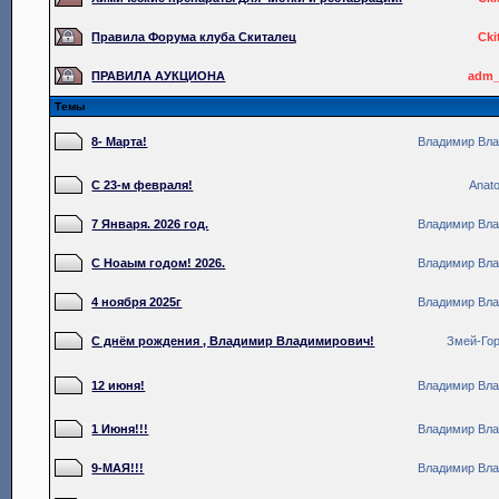
Правила Форума клуба Скиталец
Cki
ПРАВИЛА АУКЦИОНА
adm_
Темы
8- Марта!
Владимир Вл
С 23-м февраля!
Anato
7 Января. 2026 год.
Владимир Вл
С Ноаым годом! 2026.
Владимир Вл
4 ноября 2025г
Владимир Вл
С днём рождения , Владимир Владимирович!
Змей-Го
12 июня!
Владимир Вл
1 Июня!!!
Владимир Вл
9-МАЯ!!!
Владимир Вл