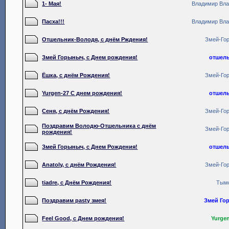
1- Мая!
Владимир Вл
Пасха!!!
Владимир Вл
Отшельник-Володя, с днём Рждения!
Змей-Го
Змей Горыныч, с Днем рождения!
отшел
Ёшка, с днём Рождения!
Змей-Го
Yurgen-27 С днем рождения!
отшел
Сеня, с днём Рождения!
Змей-Го
Поздравим Володю-Отшельника с днём
Змей-Го
рождения!
Змей Горыныч, с Днем Рождения!
отшел
Anatoly, с днём Рождения!
Змей-Го
tiadre, с Днём Рождения!
Тым
Поздравим pasty змея!
Змей Го
Feel Good, с Днем рождения!
Yurge