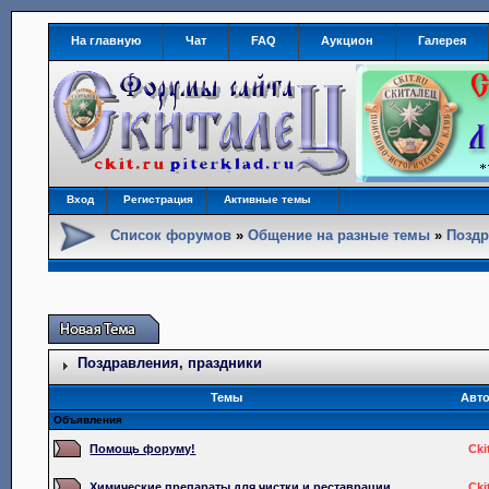
На главную
Чат
FAQ
Аукцион
Галерея
Вход
Регистрация
Активные темы
Список форумов
»
Общение на разные темы
»
Поздр
Поздравления, праздники
Темы
Авт
Объявления
Помощь форуму!
Cki
Химические препараты для чистки и реставрации.
Cki