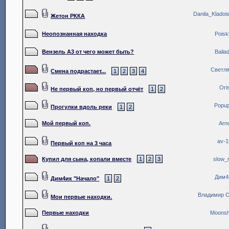
Danila_Kladoi
Жетон РККА
Неопознанная находка
Poisk
Вензель А3 от чего может быть?
Baila
Светл
Смена подрастает...
1
2
3
4
Ori
Не первый коп, но первый отчёт
1
2
Popu
Прогулки вдоль реки
1
2
Мой первый коп.
Arn
av-1
Первый коп на 3 часа
Купил для сына, копали вместе
1
2
3
slow_
Дим4
Дим4ик "Начало"
1
2
Владимир 
Мои первые находки.
Первые находки
Moonsh