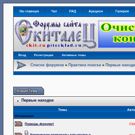
На главную
Чат
FAQ
Аукцион
Галерея
Вход
Регистрация
Активные темы
Список форумов
»
Практика поиска
»
Первые наход
Первые находки
Темы
Авт
Объявления
Помощь форуму!
Cki
Химические препараты для чистки и