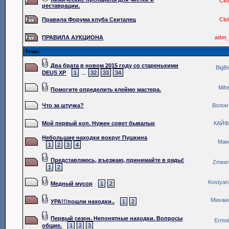
Cki
реставрации.
Правила Форума клуба Скиталец
Cki
ПРАВИЛА АУКЦИОНА
adm_
Темы
Два брата в новом 2015 году со старенькими
BigB
DEUS XP
1
32
33
34
...
Mihe
Помогите определить клеймо мастера.
Что за штучка?
Волон
Мой первый коп. Нужен совет бывалых
КАЙФ
Небольшие находки вокруг Пушкина
Мак
1
2
3
4
Представляюсь, въезжаю, принимайте в ряды!
Zmee
1
2
Kostya
Медный мусор
1
2
Михаи
УРА!!!пошли находки..
1
2
Первый сезон. Непонятные находки. Вопросы
Ermo
общие.
1
2
3