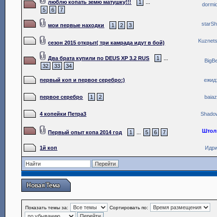
люблю копать земю матушку!!!
1
...
dormi
5
6
7
starSh
мои первые находки
1
2
3
Kuznet
сезон 2015 открыт( три камрада идут в бой)
Два брата купили по DEUS XP 3.2 RUS
1
...
BigB
32
33
34
первый коп и первое серебро:)
ежид
первое серебро
1
2
baiaz
4 копейки Петра3
Shado
Штол
Первый опыт копа 2014 год
1
5
6
7
...
1й коп
Идр
Показать темы за:
Сортировать по: