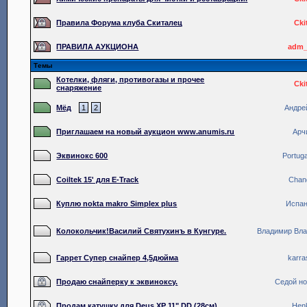
Правила Форума клуба Скиталец
Cki
ПРАВИЛА АУКЦИОНА
adm_
Темы
Котелки, фляги, противогазы и прочее
Cki
снаряжение
Мёд
1
2
Андре
Приглашаем на новый аукцион www.anumis.ru
Арч
Эквинокс 600
Portuga
Coiltek 15' для E-Track
Chan
Куплю nokta makro Simplex plus
Испа
Колокольчик!Василий Святухинъ в Кунгуре.
Владимир Вл
Гаррет Супер снайпер 4,5дюйма
karra
Продаю снайперку к эквиноксу.
Седой н
Продам катушку для Deus XP 11" DD (28см).
Hen