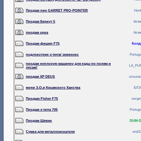
Продам пин GARRET PRO-POINTER
Hen
Продам Беркут 5
без
продам орка
без
Продам фишер F75
Колд
подлокотник x-terra/ эквинокс
Portuga
продам неплохую машинку для езды по полям и
LA_PU
лесам!
продам XP DEUS
ursusar
мони З.О.и Крымского Ханства
БЛЭ
Продаю Fisher F75
serge
Продам x-terra 705
Portuga
Продам Шевик
DUM-
Сумка для металлоискателя
ond3