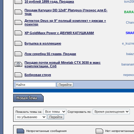
10 рублей 1899 года. Продажа
tsm20
Продам Катушку DD 12x8" Platypus-Утконос для Е-
BARA
трак
Детектор Deus xp 9" полный комплект + рюкзак +
Chan
поинтер
XP GoldMaxx Power с ДВУМЯ КАТУШКАМИ
SMA
Бутылка в коллекцию
e_kuzn
Лом серебра 55 грамм, Продам
baiaz
Продаю почти новый Minelab CTX 3030 в макс
banana
комплектации. Спб
Бобровая струя
перек
Показать темы за:
Сортировать по:
Непрочитанные сообщения
Нет непрочитанны