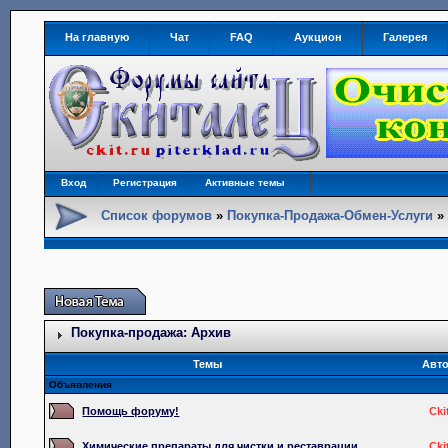
На главную
Чат
FAQ
Аукцион
Галерея
Вход
Регистрация
Активные темы
Список форумов
»
Покупка-Продажа-Обмен-Услуги
Покупка-продажа: Архив
Темы
Авт
Объявления
Помощь форуму!
Cki
Химические препараты для чистки и реставрации.
Cki