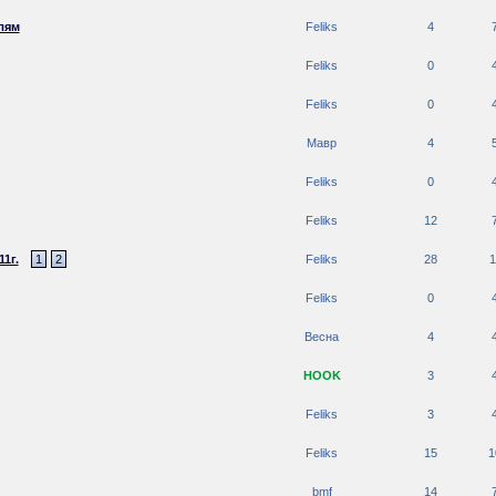
лям
Feliks
4
Feliks
0
Feliks
0
Мавр
4
Feliks
0
Feliks
12
1г.
1
2
Feliks
28
1
Feliks
0
Весна
4
HOOK
3
Feliks
3
Feliks
15
1
bmf
14