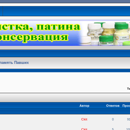
 память Павших
Т
Автор
Ответов
Про
Ckit
0
9
Ckit
5
10