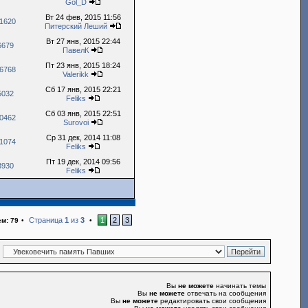
Gol_D
Вт 24 фев, 2015 11:56
1620
Питерский Леший
Вт 27 янв, 2015 22:44
6679
ПавелК
Пт 23 янв, 2015 18:24
6768
Valerikk
Сб 17 янв, 2015 22:21
5032
Feliks
Сб 03 янв, 2015 22:51
0462
Surovoi
Ср 31 дек, 2014 11:08
1074
Feliks
Пт 19 дек, 2014 09:56
3930
Feliks
Страница
1
из
3
1
2
3
ем: 79
•
•
Вы
не можете
начинать темы
Вы
не можете
отвечать на сообщения
Вы
не можете
редактировать свои сообщения