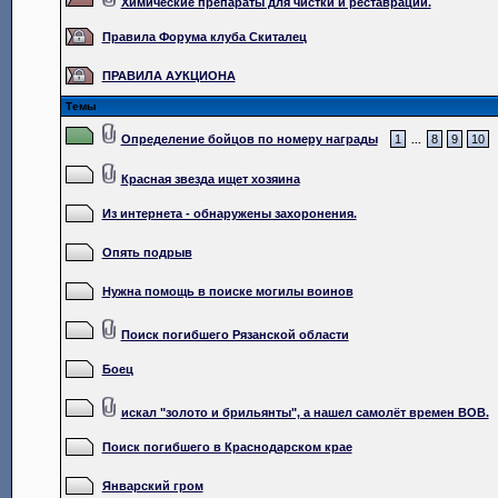
Химические препараты для чистки и реставрации.
Правила Форума клуба Скиталец
ПРАВИЛА АУКЦИОНА
Темы
Определение бойцов по номеру награды
1
8
9
10
...
Красная звезда ищет хозяина
Из интернета - обнаружены захоронения.
Опять подрыв
Нужна помощь в поиске могилы воинов
Поиск погибшего Рязанской области
Боец
искал "золото и брильянты", а нашел самолёт времен ВОВ.
Поиск погибшего в Краснодарском крае
Январский гром