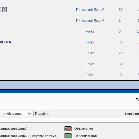
2
Питерский Леший
30
1
Питерский Леший
14
Feliks
54
1
МЕНТА.
Feliks
0
Feliks
29
1
Feliks
30
1
Feliks
0
Т
Перейти:
танных сообщений
Объявление
анных сообщений [ Популярная тема ]
Прилепленная