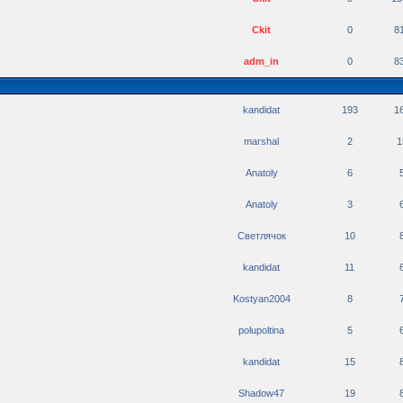
Ckit
0
8
adm_in
0
8
kandidat
193
1
marshal
2
1
Anatoly
6
Anatoly
3
Светлячок
10
kandidat
11
Kostyan2004
8
polupoltina
5
kandidat
15
Shadow47
19