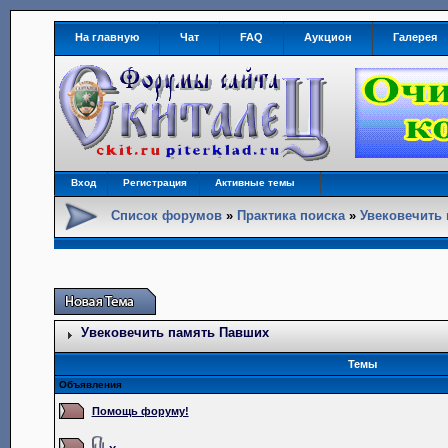
На главную
Чат
FAQ
Аукцион
Галерея
Вход
Регистрация
Активные темы
Список форумов
»
Практика поиска
»
Увековечить
Увековечить память Павших
Темы
Объявления
Помощь форуму!