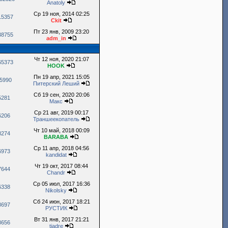
Anatoly
Ср 19 ноя, 2014 02:25
15357
Ckit
Пт 23 янв, 2009 23:20
38755
adm_in
Чт 12 ноя, 2020 21:07
65373
HOOK
Пн 19 апр, 2021 15:05
5990
Питерский Леший
Сб 19 сен, 2020 20:06
5281
Макс
Ср 21 авг, 2019 00:17
6206
Траншеекопатель
Чт 10 май, 2018 00:09
8274
BARABA
Ср 11 апр, 2018 04:56
6973
kandidat
Чт 19 окт, 2017 08:44
7644
Chandr
Ср 05 июл, 2017 16:36
6338
Nikolsky
Сб 24 июн, 2017 18:21
8697
РУСТИК
Вт 31 янв, 2017 21:21
8656
tiadre