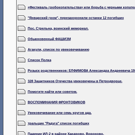
«Фестиваль гробокопательства» или борьба с черными копате
"Январский гром", перезахоронили останки 12 погибших
Пос. Стрельна, воинский мемориал.
Обыкновенный ФАШИЗМ
Агакули, список по увековечиванию
Список Полка
Розыск родственников: ЕЛФИМОВА Александра Андреевича 191
328 Защитников Отечества увековечены в Петродворце.
Помогите найти или советом.
ВОСПОМИНАНИЯ ФРОНТОВИКОВ
Увековечивание или семь кругов ада.
тральщик "Радуга" список погибших
Падение ИЛ-2 в районе Хандрово, Вороново.