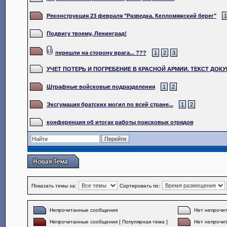
Реконструкция 23 февраля "Разведка. Келломяжский берег"
1
Подвигу твоему, Ленинград!
перешли на сторону врага... ???
1
2
3
УЧЕТ ПОТЕРЬ И ПОГРЕБЕНИЕ В КРАСНОЙ АРМИИ. ТЕКСТ ДОКУ
Штрафные войсковые подразделения
1
2
Эксгумация братских могил по всей стране...
1
2
конференция об итогах работы поисковых отрядов
Показать темы за:
Сортировать по:
Непрочитанные сообщения
Нет непрочи
Непрочитанные сообщения [ Популярная тема ]
Нет непрочит