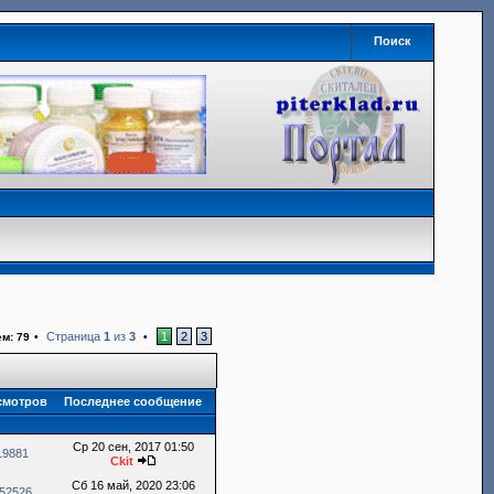
Поиск
Страница
1
из
3
1
2
3
ем: 79
•
•
смотров
Последнее сообщение
Ср 20 сен, 2017 01:50
19881
Ckit
Сб 16 май, 2020 23:06
52526