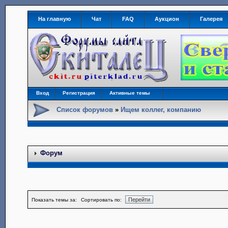
На главную
Чат
FAQ
Аукцион
Галерея
Вход
Регистрация
Активные темы
Список форумов
»
Ищем коллег, компанию
Форум
Показать темы за:
Сортировать по: