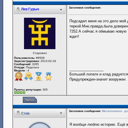
Заголовок сообщения:
Лев Гурыч
Подсадил меня на это дело мой 
теркой.Мне,правда,была доверен
7252.А сейчас я обмываю новую 
ждет!
Старожил
Пользователь:
#9509
Зарегистрирован:
2013-02-18
Сообщений:
3285
Откуда:
Подольск
_________________
Медали :
4
Большой лопате и клад радуется
Предупрежден-значит вооружен.
Пункты репутации:
305
Заголовок сообщения:
Металлопоиск - для
Стив
Я вообще люблю историю. Ещё в 