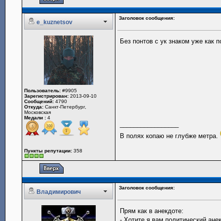
Заголовок сообщения:
e_kuznetsov
Без понтов с ук знаком уже как 
Пользователь:
#9905
Зарегистрирован:
2013-09-10
Сообщений:
4790
Откуда:
Санкт-Петербург,
Московская
Медали :
4
_________________
В полях копаю не глубже метра.
Пункты репутации:
358
Заголовок сообщения:
Владимирович
Прям как в анекдоте:
- Хотите я вам политический ане