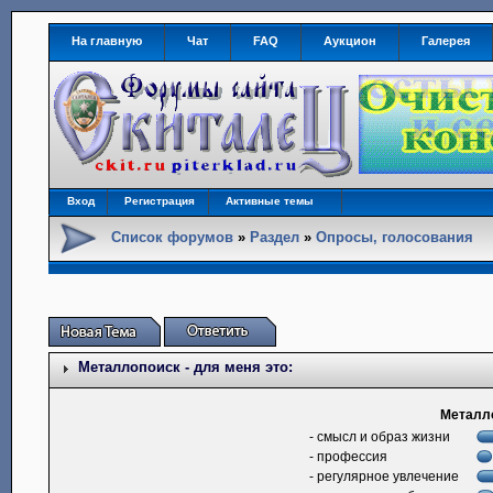
На главную
Чат
FAQ
Аукцион
Галерея
Вход
Регистрация
Активные темы
Список форумов
»
Раздел
»
Опросы, голосования
Металлопоиск - для меня это:
Металло
- смысл и образ жизни
- профессия
- регулярное увлечение