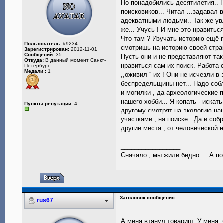
Но понадобились десятилетия.. 
поисковиков... Читал ...задавал 
адекватными людьми.. Так же увл
же... Учусь ! И мне это нравитьс
Что там ? Изучать историю ещё г
Пользователь:
#9234
смотришь на историю своей стра
Зарегистрирован:
2012-11-01
Сообщений:
35
Пусть они и не представляют тако
Откуда:
В данный момент Санкт-
нравиться сам их поиск. Работа с
Петербург
Медали :
1
,,оживил '' их ! Они не исчезли 
беспредельщины нет... Надо собл
и могилки , да археологические 
нашего хобби... Я копать - искать
Пункты репутации:
4
другому смотрят на экологию н
участками , на поиске.. Да и со
другие места , от человеческой н
_________________
Сначало , мы жили бедно.... А по
Заголовок сообщения:
rus67
А меня втянул товарищ. У меня, 