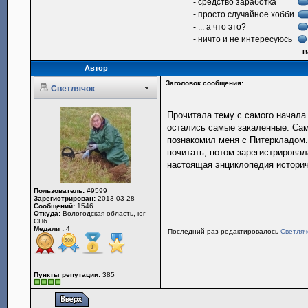
- средство заработка
- просто случайное хобби
- ... а что это?
- ничто и не интересуюсь
В
Автор
Заголовок сообщения:
Светлячок
Прочитала тему с самого начала 
остались самые закаленные. Сам
познакомил меня с Питеркладом.
почитать, потом зарегистрировал
настоящая энциклопедия историч
Пользователь:
#9599
Зарегистрирован:
2013-03-28
Сообщений:
1546
Откуда:
Вологодская область, юг
СПб
Медали :
4
Последний раз редактировалось
Светляч
Пункты репутации:
385