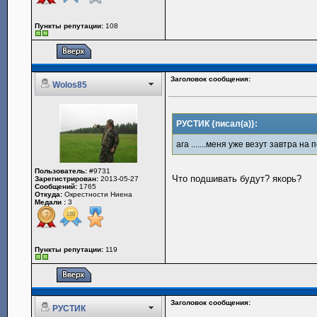
Пункты репутации:
108
Заголовок сообщения:
Wolos85
РУСТИК {писал(а)}:
ага .......меня уже везут завтра на по
Пользователь:
#9731
Что подшивать будут? якорь?
Зарегистрирован:
2013-05-27
Сообщений:
1765
Откуда:
Окрестности Ниена
Медали :
3
Пункты репутации:
119
Заголовок сообщения:
РУСТИК