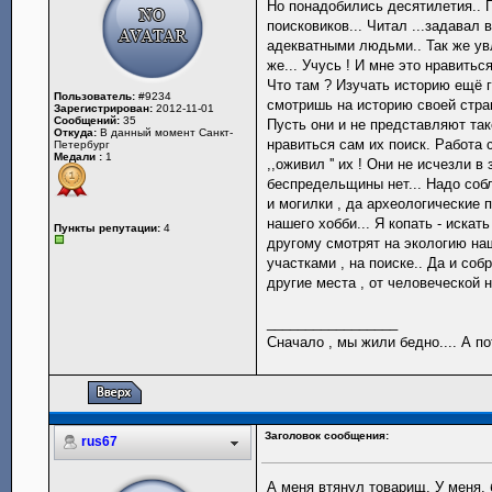
Но понадобились десятилетия.. 
поисковиков... Читал ...задавал 
адекватными людьми.. Так же увл
же... Учусь ! И мне это нравитьс
Что там ? Изучать историю ещё г
Пользователь:
#9234
смотришь на историю своей стра
Зарегистрирован:
2012-11-01
Сообщений:
35
Пусть они и не представляют тако
Откуда:
В данный момент Санкт-
нравиться сам их поиск. Работа с
Петербург
Медали :
1
,,оживил '' их ! Они не исчезли 
беспредельщины нет... Надо собл
и могилки , да археологические 
нашего хобби... Я копать - искать
Пункты репутации:
4
другому смотрят на экологию н
участками , на поиске.. Да и со
другие места , от человеческой н
_________________
Сначало , мы жили бедно.... А по
Заголовок сообщения:
rus67
А меня втянул товарищ. У меня, 