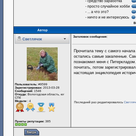
- средство заработка
- просто случайное хобби
- ... а что это?
- ничто и не интересуюсь
В
Автор
Заголовок сообщения:
Светлячок
Прочитала тему с самого начала 
остались самые закаленные. Сам
познакомил меня с Питеркладом.
почитать, потом зарегистрировал
настоящая энциклопедия историч
Пользователь:
#9599
Зарегистрирован:
2013-03-28
Сообщений:
1546
Откуда:
Вологодская область, юг
СПб
Медали :
4
Последний раз редактировалось
Светляч
Пункты репутации:
385