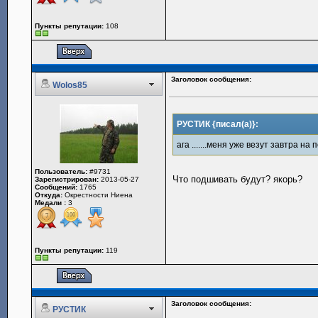
Пункты репутации:
108
Заголовок сообщения:
Wolos85
РУСТИК {писал(а)}:
ага .......меня уже везут завтра на по
Пользователь:
#9731
Что подшивать будут? якорь?
Зарегистрирован:
2013-05-27
Сообщений:
1765
Откуда:
Окрестности Ниена
Медали :
3
Пункты репутации:
119
Заголовок сообщения:
РУСТИК