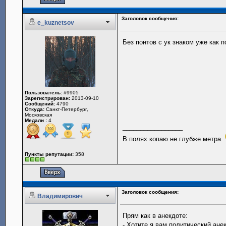
Заголовок сообщения:
e_kuznetsov
Без понтов с ук знаком уже как 
Пользователь:
#9905
Зарегистрирован:
2013-09-10
Сообщений:
4790
Откуда:
Санкт-Петербург,
Московская
Медали :
4
_________________
В полях копаю не глубже метра.
Пункты репутации:
358
Заголовок сообщения:
Владимирович
Прям как в анекдоте:
- Хотите я вам политический ане