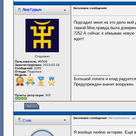
Заголовок сообщения:
Лев Гурыч
Подсадил меня на это дело мой 
теркой.Мне,правда,была доверен
7252.А сейчас я обмываю новую 
ждет!
Старожил
Пользователь:
#9509
Зарегистрирован:
2013-02-18
Сообщений:
3285
Откуда:
Подольск
_________________
Медали :
4
Большой лопате и клад радуется
Предупрежден-значит вооружен.
Пункты репутации:
305
Заголовок сообщения:
Металлопоиск - для
Стив
Я вообще люблю историю. Ещё в 