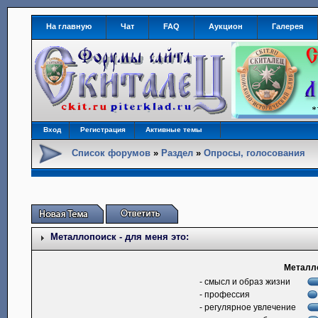
На главную
Чат
FAQ
Аукцион
Галерея
Вход
Регистрация
Активные темы
Список форумов
»
Раздел
»
Опросы, голосования
Металлопоиск - для меня это:
Металло
- смысл и образ жизни
- профессия
- регулярное увлечение