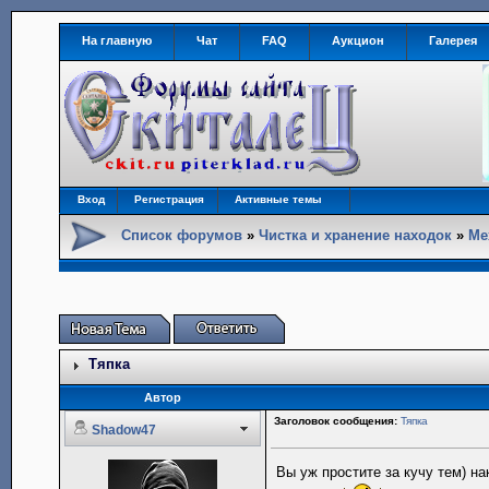
На главную
Чат
FAQ
Аукцион
Галерея
Вход
Регистрация
Активные темы
Список форумов
»
Чистка и хранение находок
»
Ме
Тяпка
Автор
Заголовок сообщения:
Тяпка
Shadow47
Вы уж простите за кучу тем) на