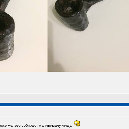
тоже железо собираю, мал-по-малу чищу.