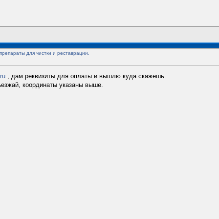
препараты для чистки и реставрации.
ru
, дам реквизиты для оплаты и вышлю куда скажешь.
дъезжай, координаты указаны выше.