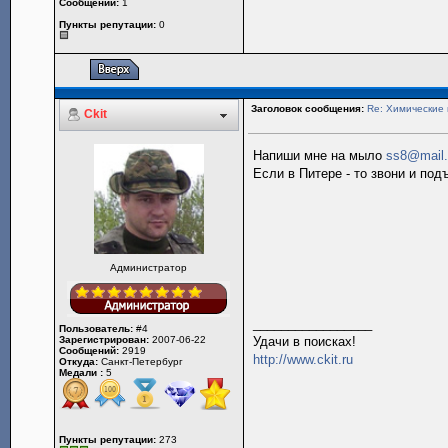
Сообщений:
1
Пункты репутации:
0
Заголовок сообщения:
Re: Химические 
Ckit
Напиши мне на мыло
ss8@mail.
Если в Питере - то звони и по
Администратор
_________________
Пользователь:
#4
Зарегистрирован:
2007-06-22
Удачи в поисках!
Сообщений:
2919
http://www.ckit.ru
Откуда:
Санкт-Петербург
Медали :
5
Пункты репутации:
273