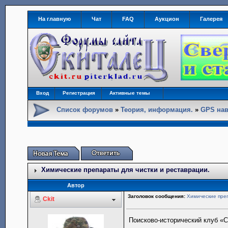
На главную
Чат
FAQ
Аукцион
Галерея
Вход
Регистрация
Активные темы
Список форумов
»
Теория, информация.
»
GPS нав
Химические препараты для чистки и реставрации.
Автор
Заголовок сообщения:
Химические преп
Ckit
Поисково-исторический клуб «