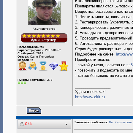
и коллекционеров, так и для эк
Препараты являются бытовой хи
Вещества, растворы и пасты с
1. Чистить монеты, ювелирные 
2. Реставрировать (укреплять, 
3. Консервировать различные 
Администратор
4. Накладывать декоративное и
5. Проводить предварительный 
6. Изготавливать растворы и ре
Пользователь:
#4
Серия будет расширяться и доп
Зарегистрирован:
2007-06-22
Сообщений:
2919
Подробнее на сайте:
http://ww
Откуда:
Санкт-Петербург
Приобрести можно:
Медали :
5
- почтой у меня, написав на
ss8
- позвонить и подъехать ко мн
- так-же большинство из этого 
Пункты репутации:
273
_________________
Удачи в поисках!
http://www.ckit.ru
Заголовок сообщения:
Re: Химические 
Ckit