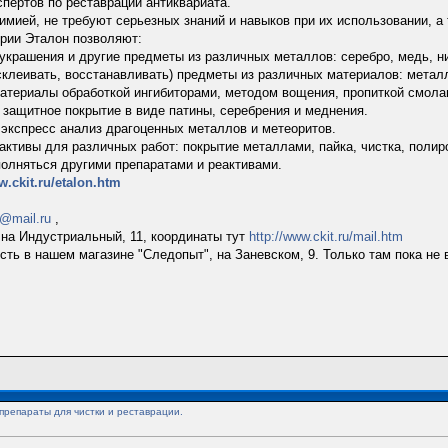
спертов по реставрации антиквариата.
мией, не требуют серьезных знаний и навыков при их использовании, а 
ерии Эталон позволяют:
украшения и другие предметы из различных металлов: серебро, медь, ник
склеивать, восстанавливать) предметы из различных материалов: металлы
материалы обработкой ингибиторами, методом вощения, пропиткой смола
 защитное покрытие в виде патины, серебрения и меднения.
экспресс анализ драгоценных металлов и метеоритов.
активы для различных работ: покрытие металлами, пайка, чистка, полиро
олняться другими препаратами и реактивами.
w.ckit.ru/etalon.htm
@mail.ru
,
е на Индустриальный, 11, координаты тут
http://www.ckit.ru/mail.htm
есть в нашем магазине "Следопыт", на Заневском, 9. Только там пока не 
препараты для чистки и реставрации.