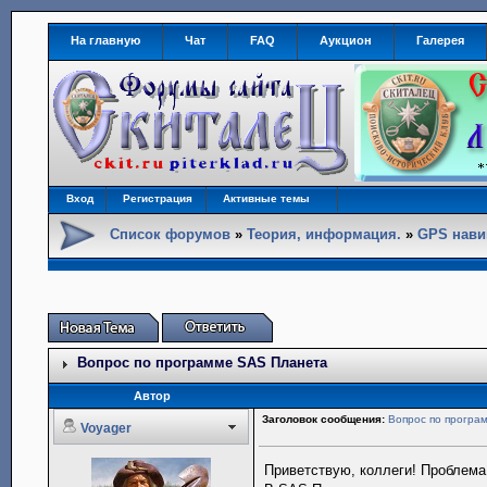
На главную
Чат
FAQ
Аукцион
Галерея
Вход
Регистрация
Активные темы
Список форумов
»
Теория, информация.
»
GPS нави
Вопрос по программе SAS Планета
Автор
Заголовок сообщения:
Вопрос по програ
Voyager
Приветствую, коллеги! Проблем