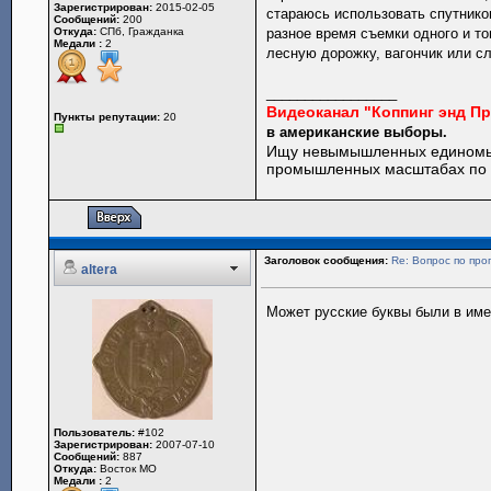
Зарегистрирован:
2015-02-05
стараюсь использовать спутников
Сообщений:
200
Откуда:
СПб, Гражданка
разное время съемки одного и то
Медали :
2
лесную дорожку, вагончик или сл
_________________
Видеоканал "Коппинг энд П
Пункты репутации:
20
в американские выборы.
Ищу невымышленных единомы
промышленных масштабах по 
Заголовок сообщения:
Re: Вопрос по пр
altera
Может русские буквы были в име
Пользователь:
#102
Зарегистрирован:
2007-07-10
Сообщений:
887
Откуда:
Восток МО
Медали :
2