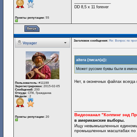
_________________
DD 8,5 x 11 forever
Пункты репутации:
55
Заголовок сообщения:
Re: Вопрос по пр
Voyager
altera {писал(а)}:
Может русские буквы были в имен
Нет, в оконечных файлах всегда
Пользователь:
#11199
Зарегистрирован:
2015-02-05
Сообщений:
200
Откуда:
СПб, Гражданка
Медали :
2
_________________
Видеоканал "Коппинг энд П
Пункты репутации:
20
в американские выборы.
Ищу невымышленных единомы
промышленных масштабах по 