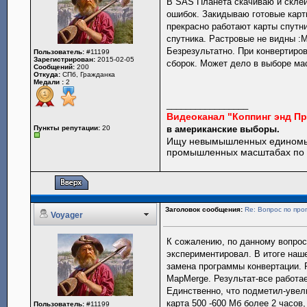
В SAS Планета скачиваю и склеи
ошибок. Закидываю готовые карты
прекрасно работают карты спутни
спутника. Растровые не видны :M
Безрезультатно. При конвертиро
Пользователь:
#11199
Зарегистрирован:
2015-02-05
сборок. Может дело в выборе ма
Сообщений:
200
Откуда:
СПб, Гражданка
Медали :
2
_________________
Видеоканал "Коппинг энд П
Пункты репутации:
20
в американские выборы.
Ищу невымышленных единомы
промышленных масштабах по 
Заголовок сообщения:
Re: Вопрос по пр
Voyager
К сожалению, по данному вопросу
экспериментировал. В итоге наш
замена программы конвертации. 
MapMerge. Результат-все работа
Единственно, что подметил-увел
карта 500 -600 Мб более 2 часов
Пользователь:
#11199