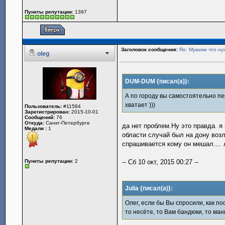
Пункты репутации:
1397
Заголовок сообщения:
Re: Мужики что ну
oleg
DUM-DUM {писал(а)}:
А по городу вы самостоятельно пе
хватает )))
Пользователь:
#11584
Зарегистрирован:
2015-10-01
Сообщений:
76
Откуда:
Санкт-Петербурге
да нет проблем.Ну это правда. я
Медали :
1
области случай был на дону воз
спрашивается кому он мешал.... 
Пункты репутации:
2
-- Сб 10 окт, 2015 00:27 --
Julia {писал(а)}:
Олег, если бы Вы спросили, как по
то несёте, то Вам бандюки, то ма