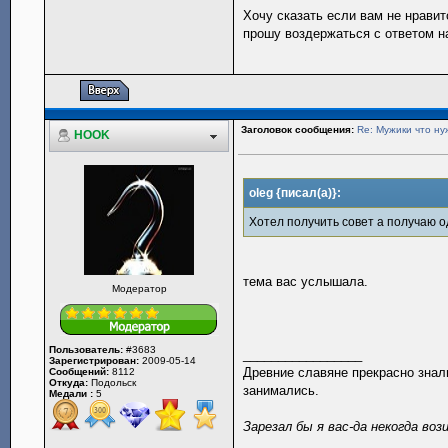
Хочу сказать если вам не нрави
прошу воздержаться с ответом н
Заголовок сообщения:
Re: Мужики что ну
HOOK
oleg {писал(а)}:
Хотел получить совет а получаю о
тема вас услышала.
Модератор
Пользователь:
#3683
_________________
Зарегистрирован:
2009-05-14
Древние славяне прекрасно знали
Сообщений:
8112
Откуда:
Подольск
занимались.
Медали :
5
Зарезал бы я вас-да некогда воз