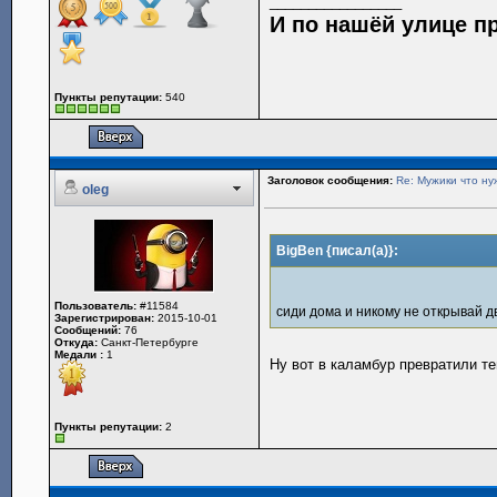
_________________
И по нашёй улице п
Пункты репутации:
540
Заголовок сообщения:
Re: Мужики что ну
oleg
BigBen {писал(а)}:
Пользователь:
#11584
сиди дома и никому не открывай 
Зарегистрирован:
2015-10-01
Сообщений:
76
Откуда:
Санкт-Петербурге
Медали :
1
Ну вот в каламбур превратили т
Пункты репутации:
2