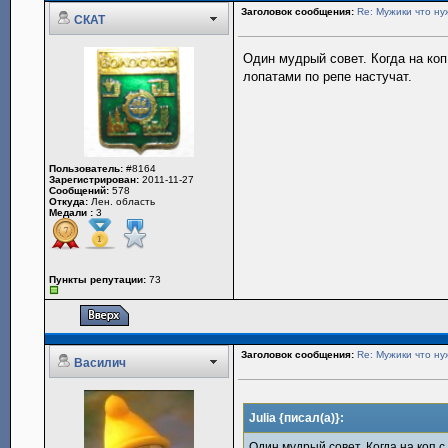
Заголовок сообщения:
Re: Мужики что ну
СКАТ
Один мудрый совет. Когда на коп
лопатами по репе настучат.
Пользователь:
#8164
Зарегистрирован:
2011-11-27
Сообщений:
578
Откуда:
Лен. область
Медали :
3
Пункты репутации:
73
Заголовок сообщения:
Re: Мужики что ну
Василич
Julia {писал(а)}:
Один мудрый совет. Когда на коп 