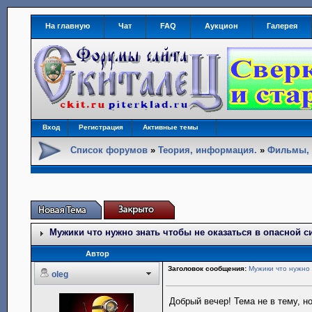
На главную
Чат
FAQ
Аукцион
Галерея
Вход
Регистрация
Активные темы
Список форумов
»
Теория, информация.
»
Фильмы, 
Мужики что нужно знать чтобы не оказаться в опасной с
Автор
Заголовок сообщения:
Мужики что нужно 
oleg
Добрый вечер! Тема не в тему, 