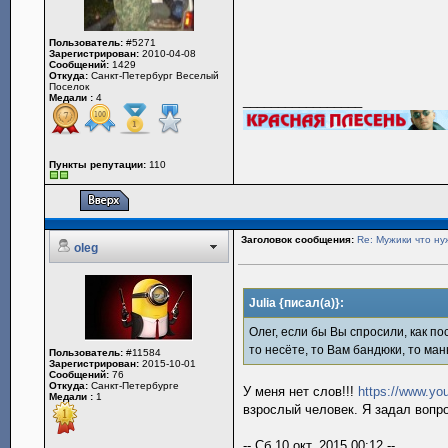
Пользователь:
#5271
Зарегистрирован:
2010-04-08
Сообщений:
1429
Откуда:
Санкт-Петербург Веселый
Поселок
Медали :
4
_________________
Пункты репутации:
110
Заголовок сообщения:
Re: Мужики что ну
oleg
Julia {писал(а)}:
Олег, если бы Вы спросили, как по
то несёте, то Вам бандюки, то ма
Пользователь:
#11584
Зарегистрирован:
2015-10-01
Сообщений:
76
Откуда:
Санкт-Петербурге
У меня нет слов!!!
https://www.y
Медали :
1
взрослый человек. Я задал вопро
-- Сб 10 окт, 2015 00:12 --