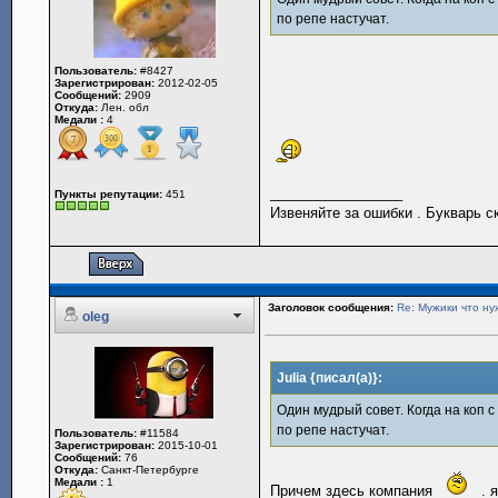
по репе настучат.
Пользователь:
#8427
Зарегистрирован:
2012-02-05
Сообщений:
2909
Откуда:
Лен. обл
Медали :
4
_________________
Пункты репутации:
451
Извеняйте за ошибки . Букварь с
Заголовок сообщения:
Re: Мужики что ну
oleg
Julia {писал(а)}:
Один мудрый совет. Когда на коп 
по репе настучат.
Пользователь:
#11584
Зарегистрирован:
2015-10-01
Сообщений:
76
Откуда:
Санкт-Петербурге
Медали :
1
Причем здесь компания
. 