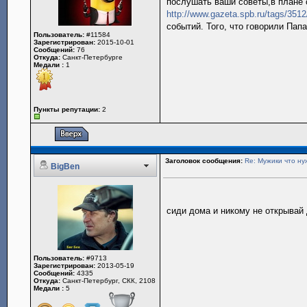
послушать ваши советы,в плане
http://www.gazeta.spb.ru/tags/3512
событий. Того, что говорили Пап
Пользователь:
#11584
Зарегистрирован:
2015-10-01
Сообщений:
76
Откуда:
Санкт-Петербурге
Медали :
1
Пункты репутации:
2
Заголовок сообщения:
Re: Мужики что ну
BigBen
сиди дома и никому не открывай
Пользователь:
#9713
Зарегистрирован:
2013-05-19
Сообщений:
4335
Откуда:
Санкт-Петербург, СКК, 2108
Медали :
5