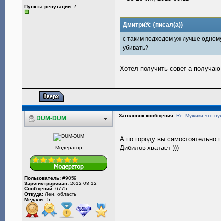
Пункты репутации:
2
ДмитриУс {писал(а)}:
с таким подходом уж лучше одному
убивать?
Хотел получить совет а получаю
Заголовок сообщения:
Re: Мужики что ну
DUM-DUM
А по городу вы самостоятельно п
Дибилов хватает )))
Модератор
Пользователь:
#9059
Зарегистрирован:
2012-08-12
Сообщений:
6775
Откуда:
Лен. область
Медали :
5