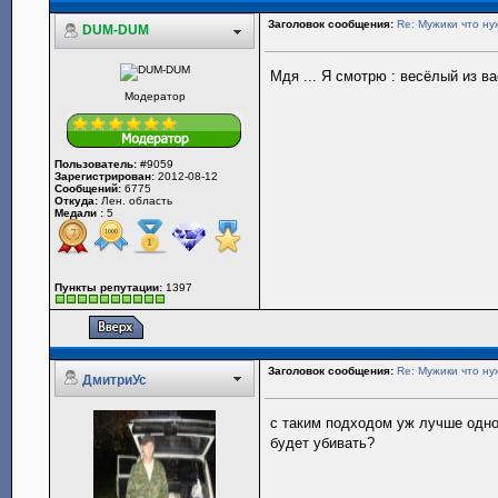
Заголовок сообщения:
Re: Мужики что ну
DUM-DUM
Мдя ... Я смотрю : весёлый из вас н
Модератор
Пользователь:
#9059
Зарегистрирован:
2012-08-12
Сообщений:
6775
Откуда:
Лен. область
Медали :
5
Пункты репутации:
1397
Заголовок сообщения:
Re: Мужики что ну
ДмитриУс
с таким подходом уж лучше одно
будет убивать?