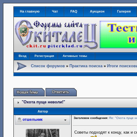
На главную
Чат
FAQ
Аукцион
Галерея
Вход
Регистрация
Активные темы
Список форумов
»
Практика поиска
»
Итоги поиско
"Охота пуще неволи!"
Автор
Заголовок сообщения:
Re: "Охота пуще н
отшельник
Советы подходят к концу, как и с