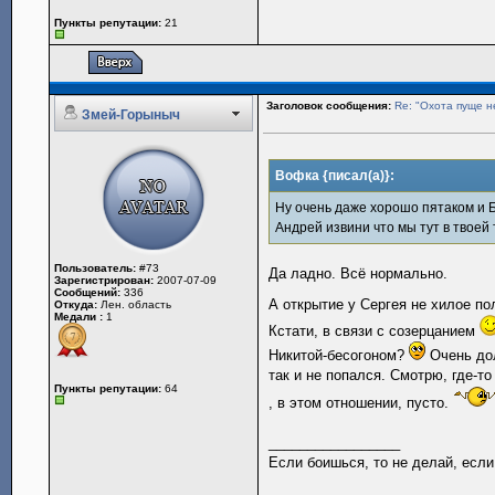
Пункты репутации:
21
Заголовок сообщения:
Re: "Охота пуще н
Змей-Горыныч
Вофка {писал(а)}:
Ну очень даже хорошо пятаком и 
Андрей извини что мы тут в твоей 
Пользователь:
#73
Да ладно. Всё нормально.
Зарегистрирован:
2007-07-09
Сообщений:
336
А открытие у Сергея не хилое п
Откуда:
Лен. область
Медали :
1
Кстати, в связи с созерцанием
Никитой-бесогоном?
Очень дол
так и не попался. Смотрю, где-то
Пункты репутации:
64
, в этом отношении, пусто.
_________________
Если боишься, то не делай, если