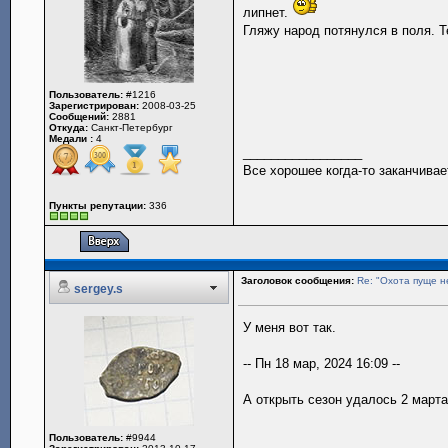
липнет.
Гляжу народ потянулся в поля. Т
Пользователь:
#1216
Зарегистрирован:
2008-03-25
Сообщений:
2881
Откуда:
Санкт-Петербург
Медали :
4
_________________
Все хорошее когда-то заканчивае
Пункты репутации:
336
Заголовок сообщения:
Re: "Охота пуще н
sergey.s
У меня вот так.
-- Пн 18 мар, 2024 16:09 --
А открыть сезон удалось 2 марта
Пользователь:
#9944