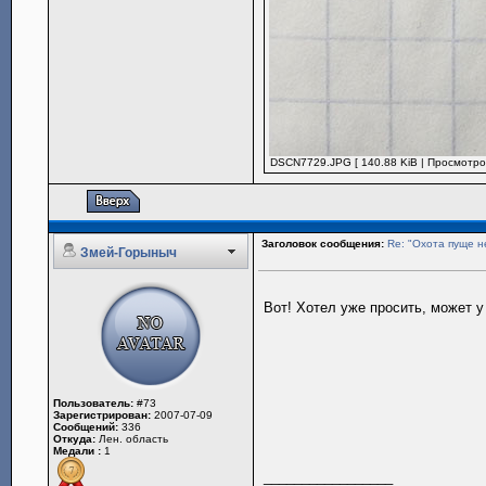
DSCN7729.JPG [ 140.88 KiB | Просмотров
Заголовок сообщения:
Re: "Охота пуще н
Змей-Горыныч
Вот! Хотел уже просить, может у
Пользователь:
#73
Зарегистрирован:
2007-07-09
Сообщений:
336
Откуда:
Лен. область
Медали :
1
_________________