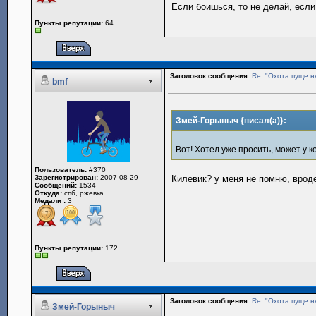
Если боишься, то не делай, если
Пункты репутации:
64
Заголовок сообщения:
Re: "Охота пуще н
bmf
Змей-Горыныч {писал(а)}:
Вот! Хотел уже просить, может у 
Пользователь:
#370
Зарегистрирован:
2007-08-29
Килевик? у меня не помню, вроде
Сообщений:
1534
Откуда:
спб, ржевка
Медали :
3
Пункты репутации:
172
Заголовок сообщения:
Re: "Охота пуще н
Змей-Горыныч