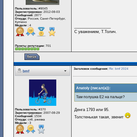
Пользователь:
#9045
Зарегистрирован:
2012-08-03
Сообщений:
2877
Откуда:
Россия, Санкт-Петербург,
Купчино
Медали :
4
_________________
С уважением, Т.Толич.
Пункты репутации:
701
Заголовок сообщения:
Re: bmf 2024
bmf
Anatoly {писал(а)}:
Там полушка Е2 на пальце?
Денга 1793 или 95.
Пользователь:
#370
Зарегистрирован:
2007-08-29
Сообщений:
1534
Толстенькая такая, звенит
Откуда:
спб, ржевка
Медали :
3