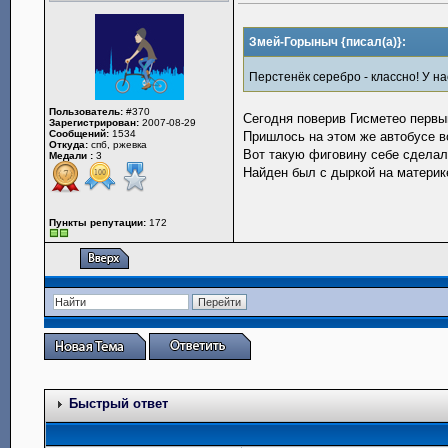
Змей-Горыныч {писал(а)}:
Перстенёк серебро - классно! У н
Пользователь:
#370
Сегодня поверив Гисметео первы
Зарегистрирован:
2007-08-29
Сообщений:
1534
Пришлось на этом же автобусе в
Откуда:
спб, ржевка
Вот такую фиговину себе сделал
Медали :
3
Найден был с дыркой на материк
Пункты репутации:
172
Быстрый ответ