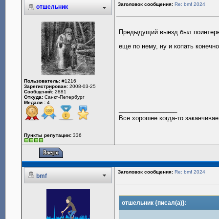
Заголовок сообщения:
Re: bmf 2024
отшельник
Предыдущий выезд был поинтере
еще по нему, ну и копать конечн
Пользователь:
#1216
Зарегистрирован:
2008-03-25
Сообщений:
2881
Откуда:
Санкт-Петербург
Медали :
4
_________________
Все хорошее когда-то заканчивае
Пункты репутации:
336
Заголовок сообщения:
Re: bmf 2024
bmf
отшельник {писал(а)}: