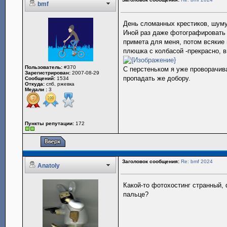
bmf
День сломанных крестиков, шуму
Иной раз даже фотографировать 
примета для меня, потом всякие 
плюшка с колбасой -прекрасно, 
Пользователь:
#370
С перстеньком я уже проворачив
Зарегистрирован:
2007-08-29
пропадать же добору.
Сообщений:
1534
Откуда:
спб, ржевка
Медали :
3
Пункты репутации:
172
Заголовок сообщения:
Re: bmf 2024
Anatoly
Какой-то фотохостинг странный, 
пальце?