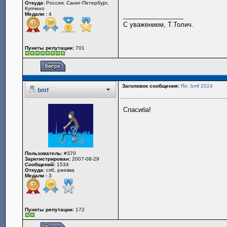
Откуда:
Россия, Санкт-Петербург,
Купчино
Медали :
4
_________________
С уважением, Т.Толич.
Пункты репутации:
701
Заголовок сообщения:
Re: bmf 2024
bmf
Спасиба!
Пользователь:
#370
Зарегистрирован:
2007-08-29
Сообщений:
1534
Откуда:
спб, ржевка
Медали :
3
Пункты репутации:
172