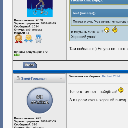
Гномик {писал(а)}:
bmf {писал(а)}:
Пользователь:
#370
Погода огонь. Гусь летит, петухи орут,
Зарегистрирован:
2007-08-29
Сообщений:
1534
Откуда:
спб, ржевка
и мяукать хочется!!!
Медали :
3
Хороший улов!
Там побольше:) Но увы нет того -
Пункты репутации:
172
Заголовок сообщения:
Re: bmf 2024
Змей-Горыныч
То чего там нет - найдётся!
А в целом очень хороший выезд.
Пользователь:
#73
Зарегистрирован:
2007-07-09
Сообщений:
336
Откуда:
Лен. область