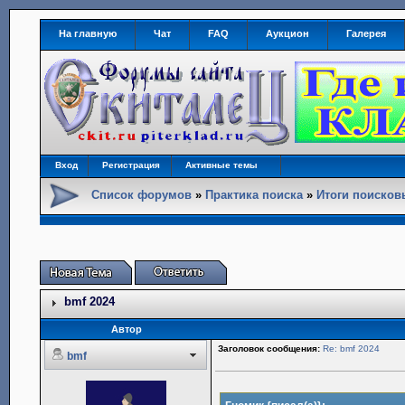
На главную
Чат
FAQ
Аукцион
Галерея
Вход
Регистрация
Активные темы
Список форумов
»
Практика поиска
»
Итоги поиско
bmf 2024
Автор
Заголовок сообщения:
Re: bmf 2024
bmf