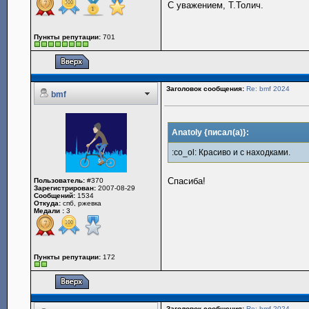
С уважением, Т.Толич.
Пункты репутации:
701
Заголовок сообщения:
Re: bmf 2024
bmf
Anatoly {писал(а)}:
:co_ol: Красиво и с находками.
Спасиба!
Пользователь:
#370
Зарегистрирован:
2007-08-29
Сообщений:
1534
Откуда:
спб, ржевка
Медали :
3
Пункты репутации:
172
Заголовок сообщения:
Re: bmf 2024