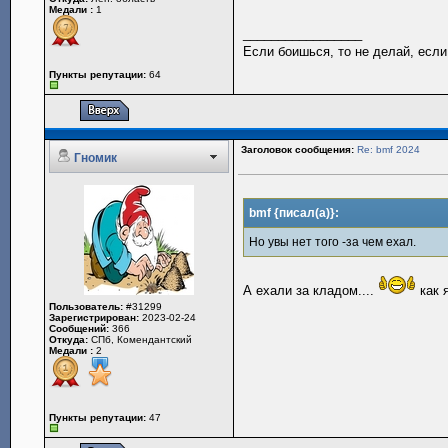
Медали :
1
_________________
Если боишься, то не делай, если
Пункты репутации:
64
Заголовок сообщения:
Re: bmf 2024
Гномик
bmf {писал(а)}:
Но увы нет того -за чем ехал.
А ехали за кладом....
как 
Пользователь:
#31299
Зарегистрирован:
2023-02-24
Сообщений:
366
Откуда:
СПб, Комендантский
Медали :
2
Пункты репутации:
47