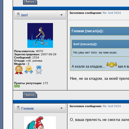
Заголовок сообщения:
Re: bmf 2024
bmf
Гномик {писал(а)}:
bmf {писал(а)}:
Пользователь:
#370
Но увы нет того -за чем ехал.
Зарегистрирован:
2007-08-29
Сообщений:
1534
Откуда:
спб, ржевка
Медали :
3
А ехали за кладом....
как я 
Нее, не за кладом, за моей преле
Пункты репутации:
172
Заголовок сообщения:
Re: bmf 2024
Гномик
О, ваша прелесть не смогла залет