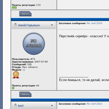
Пункты репутации:
172
Заголовок сообщения:
Re: bmf 2024
Змей-Горыныч
Перстенёк серебро - классно! У 
Пользователь:
#73
Зарегистрирован:
2007-07-09
Сообщений:
336
Откуда:
Лен. область
Медали :
1
_________________
Если боишься, то не делай, если
Пункты репутации:
64
Заголовок сообщения:
Re: bmf 2024
bmf