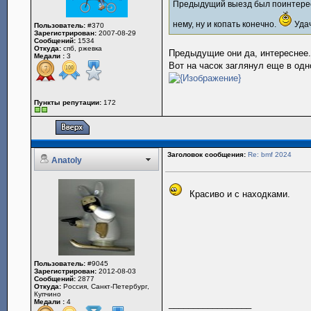
Предыдущий выезд был поинтерес
нему, ну и копать конечно.
Удач
Пользователь:
#370
Зарегистрирован:
2007-08-29
Сообщений:
1534
Откуда:
спб, ржевка
Предыдущие они да, интереснее.
Медали :
3
Вот на часок заглянул еще в одн
Пункты репутации:
172
Заголовок сообщения:
Re: bmf 2024
Anatoly
Красиво и с находками.
Пользователь:
#9045
Зарегистрирован:
2012-08-03
Сообщений:
2877
Откуда:
Россия, Санкт-Петербург,
Купчино
Медали :
4
_________________