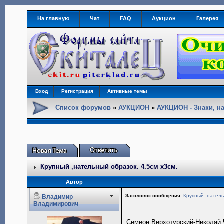
На главную
Чат
FAQ
Аукцион
Галерея
Вход
Регистрация
Активные темы
Список форумов
»
АУКЦИОН
»
АУКЦИОН - Знаки, н
Крупный ,нательный образок. 4.5см х3см.
Автор
Заголовок сообщения:
Крупный ,натель
Владимир
Владимирович
Семеон Верхотурский-Николай 