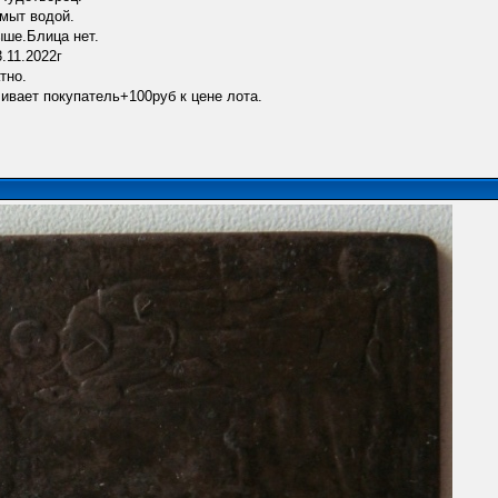
мыт водой.
ыше.Блица нет.
.11.2022г
тно.
вает покупатель+100руб к цене лота.