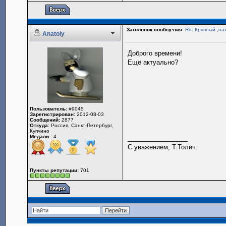
Заголовок сообщения:
Re: Крупный ,на
Anatoly
Доброго времени!
Ещё актуально?
Пользователь:
#9045
Зарегистрирован:
2012-08-03
Сообщений:
2877
Откуда:
Россия, Санкт-Петербург,
Купчино
Медали :
4
_________________
С уважением, Т.Толич.
Пункты репутации:
701