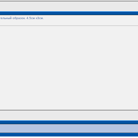
тельный образок. 4.5см х3см.