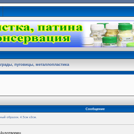
аграды, пуговицы, металлопластика
Сообщение
ный образок. 4.5см х3см.
Чудотворец.