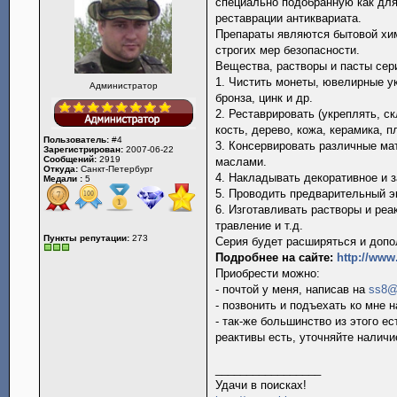
специально подобранную как для
реставрации антиквариата.
Препараты являются бытовой хим
строгих мер безопасности.
Вещества, растворы и пасты сер
1. Чистить монеты, ювелирные у
Администратор
бронза, цинк и др.
2. Реставрировать (укреплять, 
кость, дерево, кожа, керамика, п
Пользователь:
#4
3. Консервировать различные ма
Зарегистрирован:
2007-06-22
Сообщений:
2919
маслами.
Откуда:
Санкт-Петербург
4. Накладывать декоративное и 
Медали :
5
5. Проводить предварительный э
6. Изготавливать растворы и реа
травление и т.д.
Пункты репутации:
273
Серия будет расширяться и допо
Подробнее на сайте:
http://www
Приобрести можно:
- почтой у меня, написав на
ss8@
- позвонить и подъехать ко мне 
- так-же большинство из этого е
реактивы есть, уточняйте наличи
_________________
Удачи в поисках!