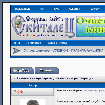
На главную
Чат
FAQ
Аукцион
Галерея
Вход
Регистрация
Активные темы
Список форумов
»
АУКЦИОН
»
ПРАВИЛА АУКЦИОНА
Химические препараты для чистки и реставрации.
Автор
Заголовок сообщения:
Химические препар
Ckit
Поисково-исторический клуб «Ск