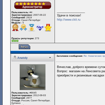
_________________
Пользователь:
#4
Зарегистрирован:
2007-06-22
Удачи в поисках!
Сообщений:
2919
http://www.ckit.ru
Откуда:
Санкт-Петербург
Медали :
5
Пункты репутации:
273
Заголовок сообщения:
Re: Химические пр
Anatoly
Вячеслав, доброго времени суток
Вопрос: магазин на Ленсовета р
приобрести и резиновые насадки
Пользователь:
#9045
Зарегистрирован:
2012-08-03
Сообщений:
2877
Откуда:
Россия, Санкт-Петербург,
Купчино