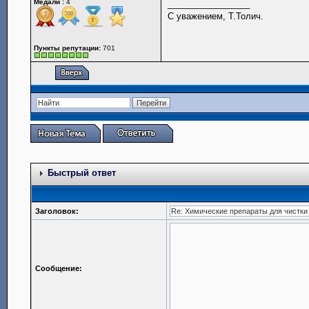
Медали :
4
_________________
С уважением, Т.Толич.
Пункты репутации:
701
Быстрый ответ
Заголовок:
Сообщение: