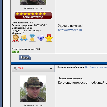
Администратор
_________________
Пользователь:
#4
Зарегистрирован:
2007-06-22
Удачи в поисках!
Сообщений:
2919
http://www.ckit.ru
Откуда:
Санкт-Петербург
Медали :
5
Пункты репутации:
273
Заголовок сообщения:
Re: Химические пр
Ckit
Заказ отправлен.
Кого еще интересует - обращайте
Администратор