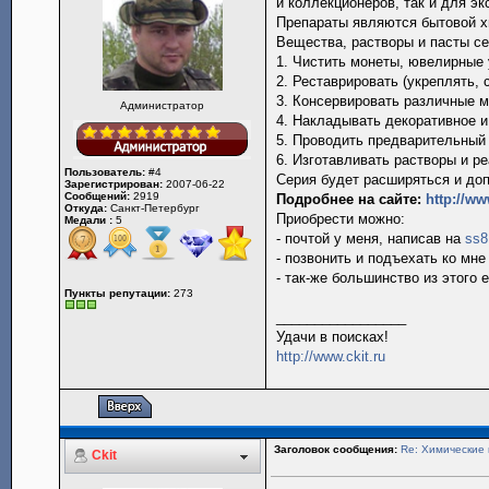
и коллекционеров, так и для эк
Препараты являются бытовой хи
Вещества, растворы и пасты с
1. Чистить монеты, ювелирные 
2. Реставрировать (укреплять, 
3. Консервировать различные 
Администратор
4. Накладывать декоративное и
5. Проводить предварительный 
6. Изготавливать растворы и ре
Пользователь:
#4
Серия будет расширяться и доп
Зарегистрирован:
2007-06-22
Сообщений:
2919
Подробнее на сайте:
http://ww
Откуда:
Санкт-Петербург
Приобрести можно:
Медали :
5
- почтой у меня, написав на
ss8
- позвонить и подъехать ко мн
- так-же большинство из этого 
Пункты репутации:
273
_________________
Удачи в поисках!
http://www.ckit.ru
Заголовок сообщения:
Re: Химические 
Ckit