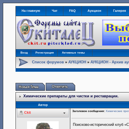
На главную
Чат
FAQ
Аукцион
Галерея
Вход
Регистрация
Активные темы
Список форумов
»
АУКЦИОН
»
АУКЦИОН - Архив ау
Химические препараты для чистки и реставрации.
Автор
Заголовок сообщения:
Химические преп
Ckit
Поисково-исторический клуб «