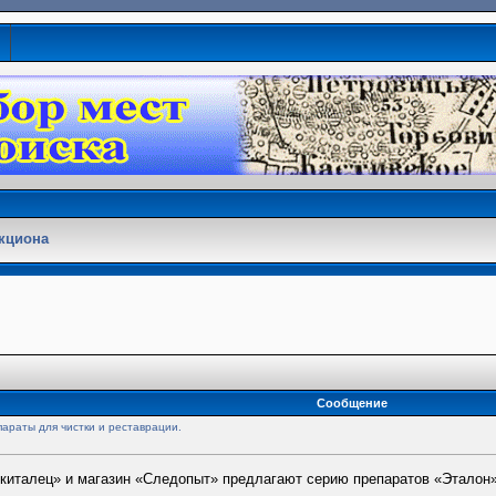
кциона
Сообщение
араты для чистки и реставрации.
Скиталец» и магазин «Следопыт» предлагают серию препаратов «Эталон