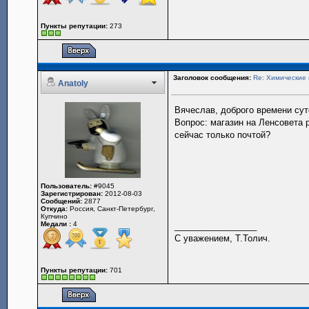
Пункты репутации:
273
Заголовок сообщения:
Re: Химические 
Anatoly
Вячеслав, доброго времени сут
Вопрос: магазин на Ленсовета 
сейчас только почтой?
Пользователь:
#9045
Зарегистрирован:
2012-08-03
Сообщений:
2877
Откуда:
Россия, Санкт-Петербург,
Купчино
Медали :
4
_________________
С уважением, Т.Толич.
Пункты репутации:
701