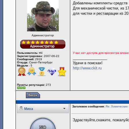
Добавлены комплекты средств 
Для механической чистки, из 1
для чистки и реставрации из 2
Администратор
Пользователь:
#4
У вас нет доступа для просмотра влож
Зарегистрирован:
2007-06-22
_________________
Сообщений:
2919
Откуда:
Санкт-Петербург
Удачи в поисках!
Медали :
5
http://www.ckit.ru
Пункты репутации:
273
Заголовок сообщения:
Re: Химические 
Миха
Здраствуйте,скажите, пожалуйс