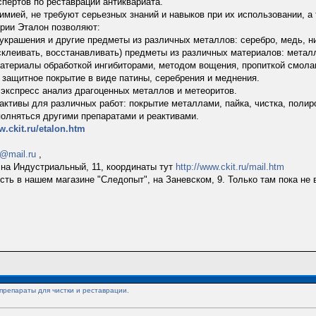
спертов по реставрации антиквариата.
мией, не требуют серьезных знаний и навыков при их использовании, а 
ерии Эталон позволяют:
украшения и другие предметы из различных металлов: серебро, медь, ник
склеивать, восстанавливать) предметы из различных материалов: металлы
материалы обработкой ингибиторами, методом вощения, пропиткой смола
 защитное покрытие в виде патины, серебрения и меднения.
экспресс анализ драгоценных металлов и метеоритов.
активы для различных работ: покрытие металлами, пайка, чистка, полиро
олняться другими препаратами и реактивами.
w.ckit.ru/etalon.htm
@mail.ru
,
е на Индустриальный, 11, координаты тут
http://www.ckit.ru/mail.htm
есть в нашем магазине "Следопыт", на Заневском, 9. Только там пока не 
препараты для чистки и реставрации.