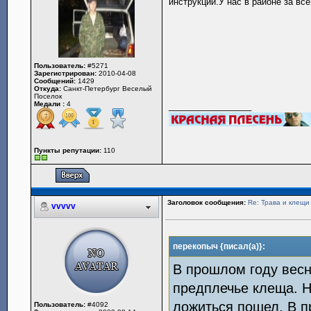
инструкции.У нас в районе за вс
Пользователь:
#5271
Зарегистрирован:
2010-04-08
Сообщений:
1429
Откуда:
Санкт-Петербург Веселый
Поселок
Медали :
4
_________________
Пункты репутации:
110
Заголовок сообщения:
Re: Трава и клещи
vvvvv
перекопыч {писал(а)}:
В прошлом году весн
предплечье клеща. Н
ложиться пошел. В 
Пользователь:
#4092