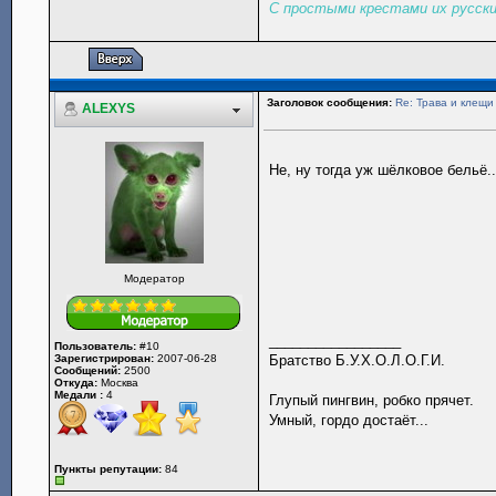
С простыми крестами их русски
Заголовок сообщения:
Re: Трава и клещи
ALEXYS
Не, ну тогда уж шёлковое бельё.
Модератор
_________________
Пользователь:
#10
Зарегистрирован:
2007-06-28
Братство Б.У.Х.О.Л.О.Г.И.
Сообщений:
2500
Откуда:
Москва
Медали :
4
Глупый пингвин, робко прячет.
Умный, гордо достаёт...
Пункты репутации:
84