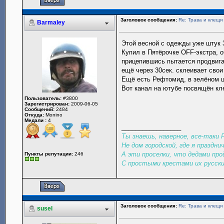
Заголовок сообщения:
Re: Трава и клещи
Barmaley
Этой весной с одежды уже штук 3
Купил в Пятёрочке OFF-экстра, 
прицепившись пытается продвига
ещё через 30сек. склеивает свои
Ещё есть Рефтомид, в зелёном ц
Вот канал на ютубе посвящён к
Пользователь:
#3800
Зарегистрирован:
2009-06-05
Сообщений:
2484
Откуда:
Monino
Медали :
4
_________________
Ты знаешь, наверное, все-таки
Не дом городской, где я праздни
А эти проселки, что дедами про
Пункты репутации:
246
С простыми крестами их русски
Заголовок сообщения:
Re: Трава и клещи
susel