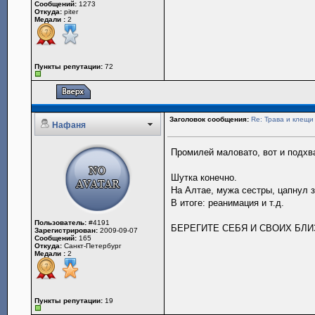
Сообщений:
1273
Откуда:
piter
Медали :
2
Пункты репутации:
72
Заголовок сообщения:
Re: Трава и клещи
Нафаня
Промилей маловато, вот и подхв
Шутка конечно.
На Алтае, мужа сестры, цапнул з
В итоге: реанимация и т.д.
Пользователь:
#4191
БЕРЕГИТЕ СЕБЯ И СВОИХ БЛИ
Зарегистрирован:
2009-09-07
Сообщений:
165
Откуда:
Санкт-Петербург
Медали :
2
Пункты репутации:
19