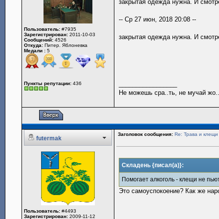
закрытая одежда нужна. И смотре
-- Ср 27 июн, 2018 20:08 --
Пользователь:
#7935
Зарегистрирован:
2011-10-03
закрытая одежда нужна. И смотре
Сообщений:
4526
Откуда:
Питер. Яблоневка
Медали :
5
_________________
Пункты репутации:
436
Не можешь сра..ть, не мучай жо..
Заголовок сообщения:
Re: Трава и клещи
futermak
Складень {писал(а)}:
Помогает алкоголь - клещи не пьют
Это самоуспокоение? Как же нар
Пользователь:
#4493
Зарегистрирован:
2009-11-12