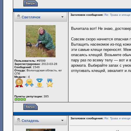
Заголовок сообщения:
Re: Трава и клещи
Светлячок
Вычитала вот! Не знаю, достовер
Совсем скоро начнется опасная 
Вытащить насекомое из-под кожи
эти самые клещи переносят. Меж
опасаясь клещей. Возьмите обыч
пару раз по всему телу — вот и
Пользователь:
#9599
Зарегистрирован:
2013-03-28
аромата. Выбирайте запах с умо
Сообщений:
1546
отпугивать клещей, эвкалипт и 
Откуда:
Вологодская область, юг
СПб
Медали :
4
Пункты репутации:
385
Заголовок сообщения:
Re: Трава и клещи
Складень