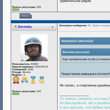
Удивительное рядом.
Пункты репутации:
296
Заголовок сообщения:
Re: Трава и клещи
Barmaley
перекопыч {писал(а)}:
Barmaley {писал(а)}:
Ещё эмпирическим путём установлено,
Пользователь:
#3800
Зарегистрирован:
2009-06-05
Сообщений:
2484
Откуда:
Monino
Представляю камрадов в латексе!!!)
Медали :
4
Не латекс, а спортивные дешёв
Пункты репутации:
246
_________________
Ты знаешь, наверное, все-таки
Не дом городской, где я праздни
А эти проселки, что дедами про