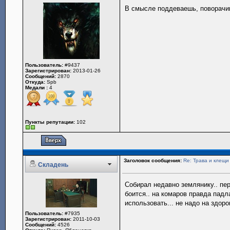
В смысле поддеваешь, поворачи
Пользователь:
#9437
Зарегистрирован:
2013-01-26
Сообщений:
2870
Откуда:
Spb
Медали :
4
Пункты репутации:
102
Заголовок сообщения:
Re: Трава и клещи
Складень
Собирал недавно землянику.. пер
боится.. на комаров правда падл
использовать... не надо на здор
Пользователь:
#7935
Зарегистрирован:
2011-10-03
Сообщений:
4526