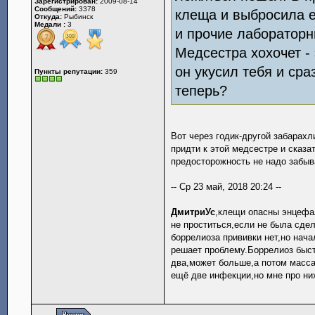
Зарегистрирован:
2009-08-14
Сообщений:
3378
клеща и выбросила е
Откуда:
Рыбинск
Медали :
3
и прочие лабораторн
Медсестра хохочет - 
он укусил тебя и сра
Пункты репутации:
359
теперь?
Вот через годик-другой забарахл
придти к этой медсестре и сказ
предосторожность не надо забыв
-- Ср 23 май, 2018 20:24 --
ДмитриУс
,клещи опасны энцефа
не проститься,если не была сде
боррелиоза прививки нет,но нача
решает проблему.Боррелиоз быст
два,может больше,а потом масс
ещё две инфекции,но мне про них