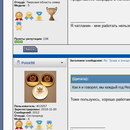
Откуда:
Тверская область север
Медали :
5
_________________
Я чатланин - мне работать нельз
Пункты репутации:
238
Заголовок сообщения:
Re: Трава и клещи
Poisk98
{Цитата}:
Как я и говорил, мы каждый год 
Тоже пользуюсь, хорошо работае
Пользователь:
#12057
Зарегистрирован:
2016-11-30
Сообщений:
2012
Откуда:
Сестрорецк
Медали :
4
_________________