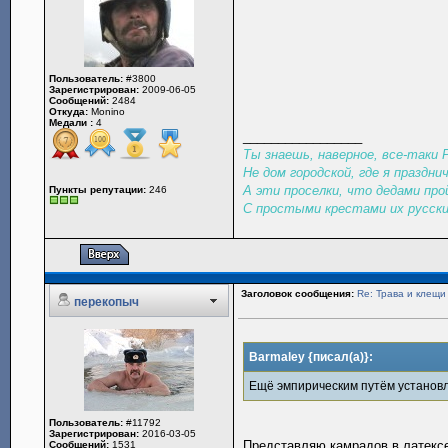
Пользователь:
#3800
Зарегистрирован:
2009-06-05
Сообщений:
2484
Откуда:
Monino
Медали :
4
_________________
Ты знаешь, наверное, все-таки
Не дом городской, где я праздни
А эти проселки, что дедами про
Пункты репутации:
246
С простыми крестами их русски
Заголовок сообщения:
Re: Трава и клещи
перекопыч
Barmaley {писал(а)}:
Ещё эмпирическим путём установле
Пользователь:
#11792
Зарегистрирован:
2016-03-05
Представляю камрадов в латексе!!
Сообщений:
1531