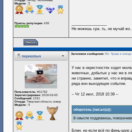
Откуда:
Питер. Яблоневка
Медали :
5
_________________
Пункты репутации:
436
Не можешь сра..ть, не мучай жо..
Заголовок сообщения:
Re: Трава и клещи
перекопыч
У нас в окрестностях ходит молв
животных, добытых у нас же в ле
ни странно, заметил, что и впра
ряда вон выходящее событие.
Пользователь:
#11792
-- Чт 12 июл, 2018 10:39 --
Зарегистрирован:
2016-03-05
Сообщений:
1531
Откуда:
Тверская область север
Медали :
5
оборотень {писал(а)}:
В смысле поддеваешь, поворачив
Блин, но если всё по фень-шую д