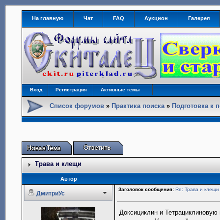
На главную
Чат
FAQ
Аукцион
Галерея
Вход
Регистрация
Активные темы
Список форумов
»
Практика поиска
»
Подготовка к 
Трава и клещи
Автор
Заголовок сообщения:
Re: Трава и клещи
ДмитриУс
Доксициклин и Тетрациклиновую 