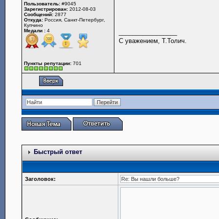
Пользователь:
#9045
Зарегистрирован:
2012-08-03
Сообщений:
2877
Откуда:
Россия, Санкт-Петербург,
Купчино
Медали :
4
_________________
С уважением, Т.Толич.
Пункты репутации:
701
Быстрый ответ
Заголовок: