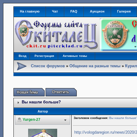
На главную
Чат
FAQ
Аукцион
Галерея
Вход
Регистрация
Активные темы
Список форумов
»
Общение на разные темы
»
Курил
Вы нашли больше?
Автор
Заголовок сообщения:
Вы нашли больше
Yurgen-27
http://vologdaregion.ru/news/2020/2