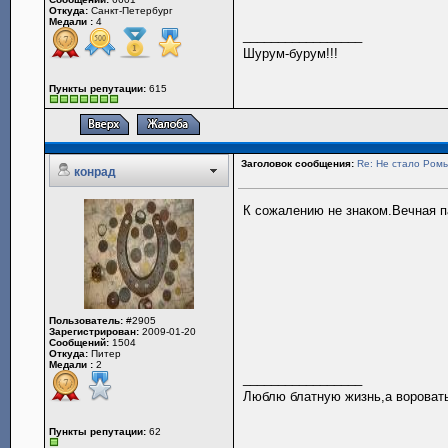
Откуда:
Санкт-Петербург
Медали :
4
_________________
Шурум-бурум!!!
Пункты репутации:
615
Заголовок сообщения:
Re: Не стало Ромы
конрад
К сожалению не знаком.Вечная п
Пользователь:
#2905
Зарегистрирован:
2009-01-20
Сообщений:
1504
Откуда:
Питер
Медали :
2
_________________
Люблю блатную жизнь,а воровать
Пункты репутации:
62