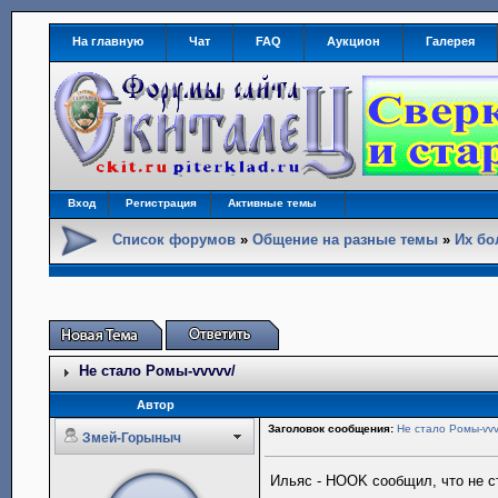
На главную
Чат
FAQ
Аукцион
Галерея
Вход
Регистрация
Активные темы
Список форумов
»
Общение на разные темы
»
Их бо
Не стало Ромы-vvvvv/
Автор
Заголовок сообщения:
Не стало Ромы-vvv
Змей-Горыныч
Ильяс - HOOK сообщил, что не с