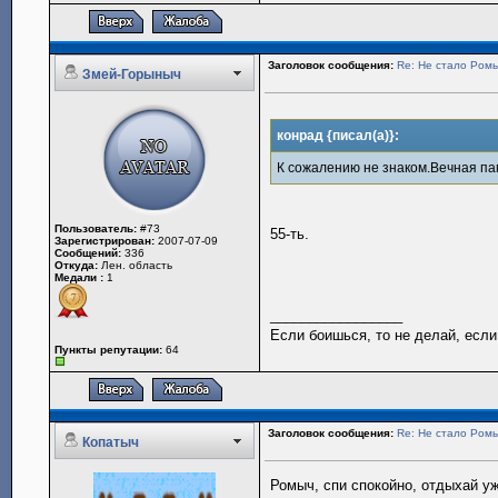
Заголовок сообщения:
Re: Не стало Ромы
Змей-Горыныч
конрад {писал(а)}:
К сожалению не знаком.Вечная па
Пользователь:
#73
55-ть.
Зарегистрирован:
2007-07-09
Сообщений:
336
Откуда:
Лен. область
Медали :
1
_________________
Если боишься, то не делай, если
Пункты репутации:
64
Заголовок сообщения:
Re: Не стало Ромы
Копатыч
Ромыч, спи спокойно, отдыхай у