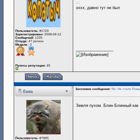
...
эххх, давно тут не был
Пользователь:
#1720
Зарегистрирован:
2008-06-12
Сообщений:
1235
Откуда:
47 регион
Медали :
2
_________________
Пункты репутации:
45
Заголовок сообщения:
Re: Не стало Ромы
Ёшка
Земля пухом .Блин Блинный как 
Пользователь:
#7895