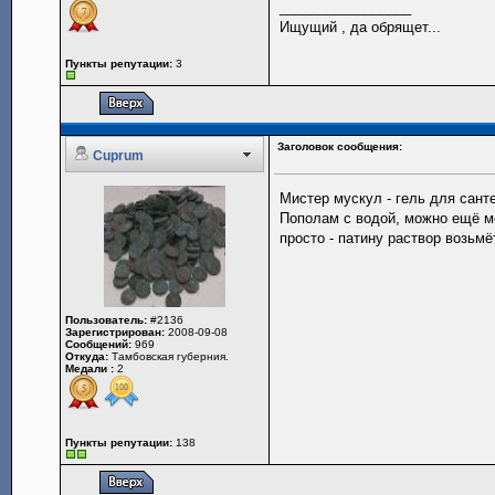
_________________
Ищущий , да обрящет...
Пункты репутации:
3
Заголовок сообщения:
Cuprum
Мистер мускул - гель для санте
Пополам с водой, можно ещё ме
просто - патину раствор возьм
Пользователь:
#2136
Зарегистрирован:
2008-09-08
Сообщений:
969
Откуда:
Тамбовская губерния.
Медали :
2
Пункты репутации:
138