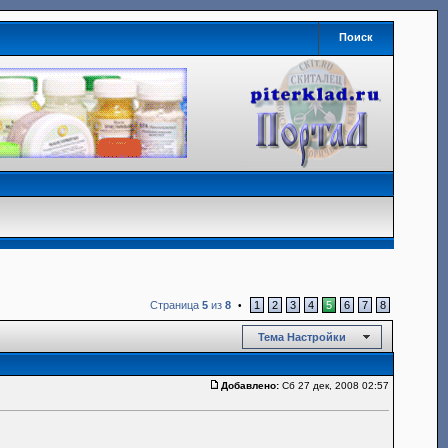
Поиск
Страница
5
из
8
1
2
3
4
5
6
7
8
•
Тема Настройки
Добавлено:
Сб 27 дек, 2008 02:57