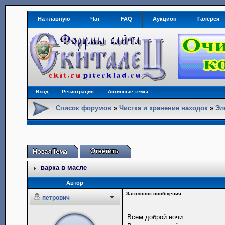
На главную
Чат
FAQ
Аукцион
Галерея
Вход
Регистрация
Активные темы
Список форумов
»
Чистка и хранение находок
»
Эл
варка в масле
Автор
Заголовок сообщения:
петрович
Всем доброй ночи.