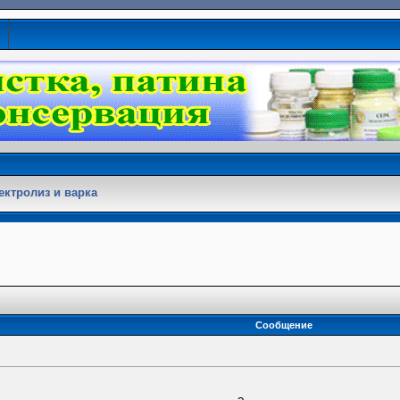
ектролиз и варка
Сообщение