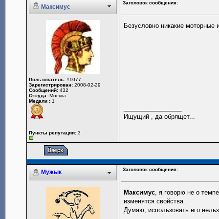
Заголовок сообщения:
Максимус
Безусловно никакие моторные 
Пользователь:
#1077
Зарегистрирован:
2008-02-29
Сообщений:
432
Откуда:
Москва
Медали :
1
_________________
Ищущий , да обрящет...
Пункты репутации:
3
Заголовок сообщения:
Мужык
Максимус
, я говорю не о тем
изменятся свойства.
Думаю, использовать его нельз