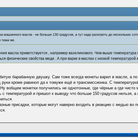
ра машинного масла - не больше 130 градусов, а тут надо разогреть до нескольких со
 теми же.
ения масла приветствуется , например вазелинового. Чем выше температура 
ся физические свойства меди . А при варке в маслах с низкой температурой
 убитую барабанную двушку. Сам тоже всегда монеты варил в масле, а п
д руки кроме равинол да к томуже ещё и трансмиссионка. С температуро
 Ну вобщем монетки получились не однотонные, где чёрные а где чисто 
 с температурой и пришол к выводу что больше 150 градусов нельзя, а 
ниться.
зные присадки, которые могут наверно входить в реакцию с медью во п
ся.