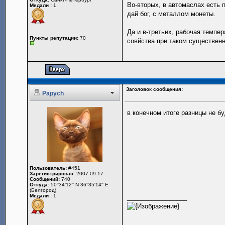
Во-вторых, в автомаслах есть 
Медали :
1
дай бог, с металлом монеты.
Да и в-третьих, рабочая темпер
Пункты репутации:
70
совйства при таком существен
Заголовок сообщения:
Papych
в конечном итоге разницы не бу
Пользователь:
#451
Зарегистрирован:
2007-09-17
Сообщений:
740
Откуда:
50°34'12'' N 36°35'14'' E
(Белгород)
Медали :
1
_________________