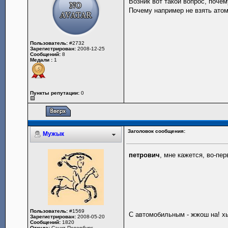
Возник вот такой вопрос, поче
Почему например не взять атом
Пользователь:
#2732
Зарегистрирован:
2008-12-25
Сообщений:
8
Медали :
1
Пункты репутации:
0
Заголовок сообщения:
Мужык
петрович
, мне кажется, во-пе
Пользователь:
#1569
С автомобильным - жжош на! 
Зарегистрирован:
2008-05-20
Сообщений:
1820
Откуда:
Санкт-Петербург