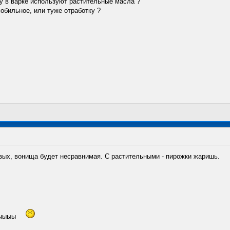
му в варке используют растительные масла ?
обильное, или туже отработку ?
рвых, вонища будет несравнимая. С растительными - пирожки жаришь.
хыыыы