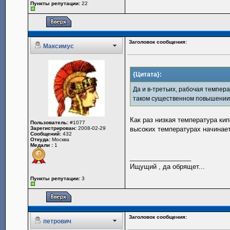
Пункты репутации:
22
Заголовок сообщения:
Максимус
{Цитата}:
Да и в-третьих, рабочая темпера
таком существенном повышении 
Как раз низкая температура ки
Пользователь:
#1077
Зарегистрирован:
2008-02-29
высоких температурах начинает
Сообщений:
432
Откуда:
Москва
Медали :
1
_________________
Ищущий , да обрящет...
Пункты репутации:
3
Заголовок сообщения:
петрович