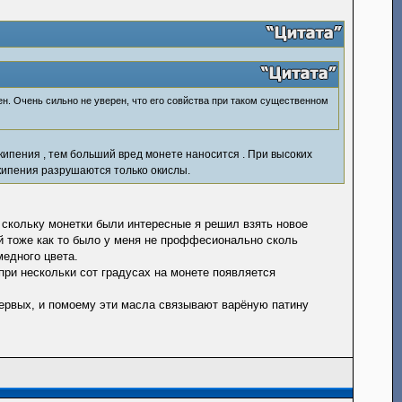
тен. Очень сильно не уверен, что его совйства при таком существенном
кипения , тем больший вред монете наносится . При высоких
 кипения разрушаются только окислы.
о скольку монетки были интересные я решил взять новое
й тоже как то было у меня не проффесионально сколь
медного цвета.
при нескольки сот градусах на монете появляется
ервых, и помоему эти масла связывают варёную патину