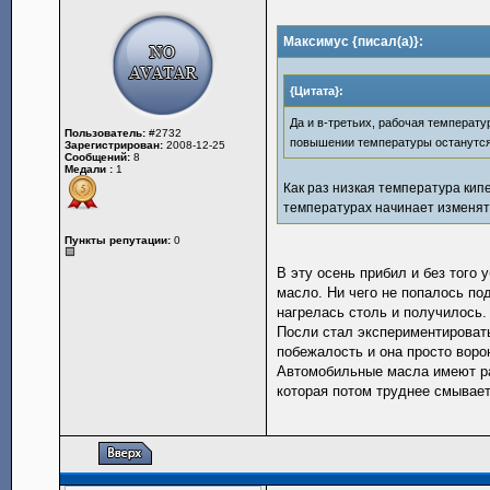
Максимус {писал(а)}:
{Цитата}:
Да и в-третьих, рабочая температу
Пользователь:
#2732
повышении температуры останутся
Зарегистрирован:
2008-12-25
Сообщений:
8
Медали :
1
Как раз низкая температура кип
температурах начинает изменять
Пункты репутации:
0
В эту осень прибил и без того
масло. Ни чего не попалось по
нагрелась столь и получилось.
Посли стал экспериментировать
побежалость и она просто воро
Автомобильные масла имеют ра
которая потом труднее смывает