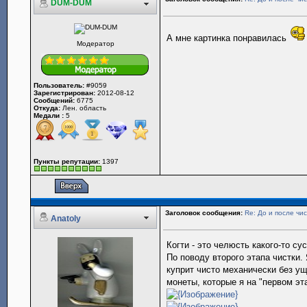
DUM-DUM
А мне картинка понравилась
Модератор
Пользователь:
#9059
Зарегистрирован:
2012-08-12
Сообщений:
6775
Откуда:
Лен. область
Медали :
5
Пункты репутации:
1397
Заголовок сообщения:
Re: До и после чис
Anatoly
Когти - это челюсть какого-то су
По поводу второго этапа чистки.
куприт чисто механически без у
монеты, которые я на "первом эт