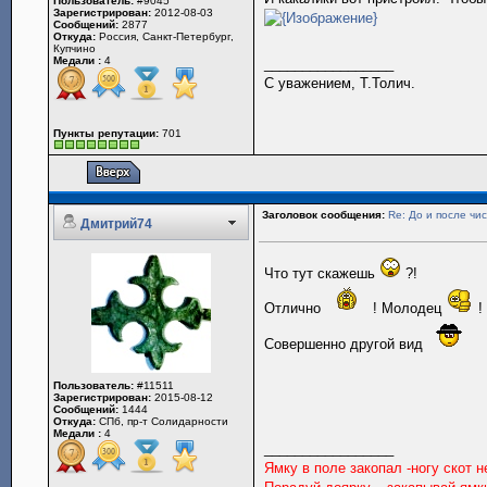
Пользователь:
#9045
Зарегистрирован:
2012-08-03
Сообщений:
2877
Откуда:
Россия, Санкт-Петербург,
Купчино
Медали :
4
_________________
С уважением, Т.Толич.
Пункты репутации:
701
Заголовок сообщения:
Re: До и после чис
Дмитрий74
Что тут скажешь
?!
Отлично
! Молодец
!
Совершенно другой вид
Пользователь:
#11511
Зарегистрирован:
2015-08-12
Сообщений:
1444
Откуда:
СПб, пр-т Солидарности
Медали :
4
_________________
Ямку в поле закопал -ногу скот 