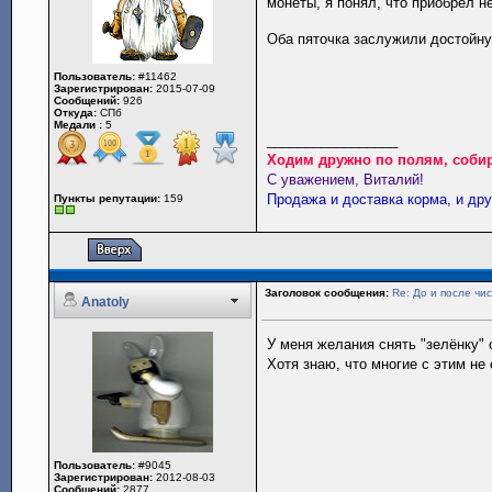
монеты, я понял, что приобрел 
Оба пяточка заслужили достойну
Пользователь:
#11462
Зарегистрирован:
2015-07-09
Сообщений:
926
Откуда:
СПб
Медали :
5
_________________
Ходим дружно по полям, собир
С уважением, Виталий!
Продажа и доставка корма, и др
Пункты репутации:
159
Заголовок сообщения:
Re: До и после чис
Anatoly
У меня желания снять "зелёнку" 
Хотя знаю, что многие с этим не с
Пользователь:
#9045
Зарегистрирован:
2012-08-03
Сообщений:
2877