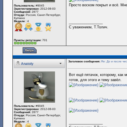
Просто воском покрыл и всё. Мне
Пользователь:
#9045
Зарегистрирован:
2012-08-03
Сообщений:
2877
Откуда:
Россия, Санкт-Петербург,
Купчино
Медали :
4
_________________
С уважением, Т.Толич.
Пункты репутации:
701
Заголовок сообщения:
Re: До и после чис
Anatoly
Вот ещё пятачок, которому, как м
готов, для этого и тему завёл.
Пользователь:
#9045
Зарегистрирован:
2012-08-03
Сообщений:
2877
Откуда:
Россия, Санкт-Петербург,
Купчино
Медали :
4
_________________