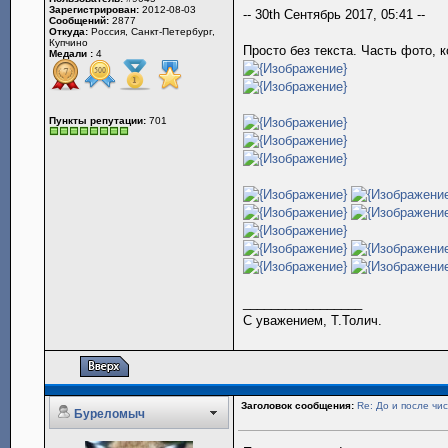
Зарегистрирован:
2012-08-03
-- 30th Сентябрь 2017, 05:41 --
Сообщений:
2877
Откуда:
Россия, Санкт-Петербург,
Купчино
Просто без текста. Часть фото, 
Медали :
4
Пункты репутации:
701
_________________
С уважением, Т.Толич.
Заголовок сообщения:
Re: До и после чис
Буреломыч