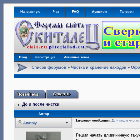
На главную
Чат
FAQ
Аукцион
Галерея
Вход
Регистрация
Активные темы
Список форумов
»
Чистка и хранение находок
»
Офо
До и после чистки.
Автор
Заголовок сообщения:
До и после чистки.
Anatoly
Решил начать длииииинную такую