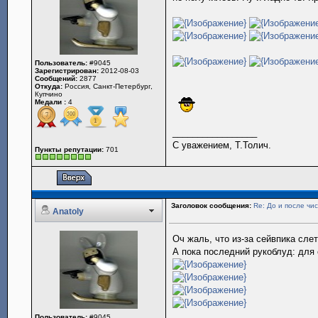
Пользователь:
#9045
Зарегистрирован:
2012-08-03
Сообщений:
2877
Откуда:
Россия, Санкт-Петербург,
Купчино
Медали :
4
_________________
С уважением, Т.Толич.
Пункты репутации:
701
Заголовок сообщения:
Re: До и после чис
Anatoly
Оч жаль, что из-за сейвпика сл
А пока последний рукоблуд: для
Пользователь:
#9045