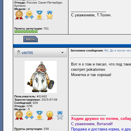
Откуда:
Россия, Санкт-Петербург,
Купчино
Медали :
4
_________________
С уважением, Т.Толич.
Пункты репутации:
701
Заголовок сообщения:
Re: До и после чис
vitt705
Вот я о том и писал, что под та
смотрят:pokatsmex
Монетка и так хороша!
Пользователь:
#11462
Зарегистрирован:
2015-07-09
Сообщений:
926
Откуда:
СПб
Медали :
5
_________________
Ходим дружно по полям, собир
С уважением, Виталий!
Продажа и доставка корма, и др
Пункты репутации:
159