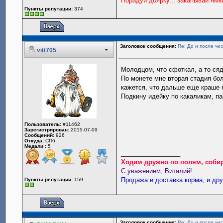
Порадуй доярку... закапывай ямк
Пункты репутации:
374
Заголовок сообщения:
Re: До и после чис
vitt705
Молодцом, что сфоткал, а то ся
По монете мне вторая стадия бол
кажется, что дальше еще краше 
Подкину идейку по какаликам, па
Пользователь:
#11462
Зарегистрирован:
2015-07-09
Сообщений:
926
Откуда:
СПб
Медали :
5
_________________
Ходим дружно по полям, собир
С уважением, Виталий!
Продажа и доставка корма, и др
Пункты репутации:
159
Заголовок сообщения:
Re: До и после чис