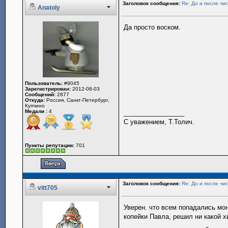
Заголовок сообщения:
Re: До и после чис
Anatoly
Да просто воском.
Пользователь:
#9045
Зарегистрирован:
2012-08-03
Сообщений:
2877
Откуда:
Россия, Санкт-Петербург,
Купчино
Медали :
4
_________________
С уважением, Т.Толич.
Пункты репутации:
701
Заголовок сообщения:
Re: До и после чис
vitt705
Уверен. что всем попадались мо
копейки Павла, решил ни какой х