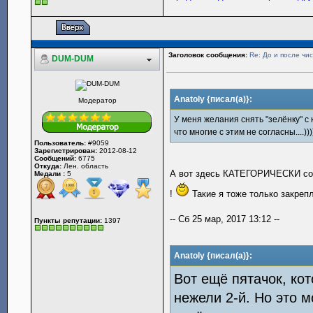
Заголовок сообщения:
Re: До и после чис
DUM-DUM
Anatoly {писал(а)}:
Модератор
У меня желания снять "зелёнку" с 
что многие с этим не согласны....)))
Пользователь:
#9059
Зарегистрирован:
2012-08-12
Сообщений:
6775
Откуда:
Лен. область
А вот здесь КАТЕГОРИЧЕСКИ согла
Медали :
5
!
Такие я тоже только закрепл
-- Сб 25 мар, 2017 13:12 --
Пункты репутации:
1397
Anatoly {писал(а)}:
Вот ещё пятачок, кот
нежели 2-й. Но это м