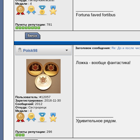
Откуда:
Питер-Кингисепп
Медали :
4
_________________
Fortuna faved fortibus
Пункты репутации:
781
Заголовок сообщения:
Re: До и после чис
Poisk98
Ложка - вообще фантастика!
Пользователь:
#12057
Зарегистрирован:
2016-11-30
Сообщений:
2012
Откуда:
Сестрорецк
Медали :
4
_________________
Удивительное рядом.
Пункты репутации:
296