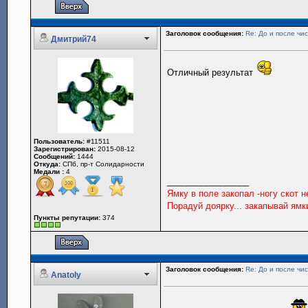
Заголовок сообщения:
Re: До и после чис
Дмитрий74
Отличный результат
Пользователь:
#11511
Зарегистрирован:
2015-08-12
Сообщений:
1444
Откуда:
СПб, пр-т Солидарности
Медали :
4
_________________
Ямку в поле закопал -ногу скот 
Порадуй доярку... закапывай ямк
Пункты репутации:
374
Заголовок сообщения:
Re: До и после чис
Anatoly