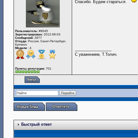
Спасибо. Будем стараться.
Пользователь:
#9045
Зарегистрирован:
2012-08-03
Сообщений:
2877
Откуда:
Россия, Санкт-Петербург,
Купчино
Медали :
4
_________________
С уважением, Т.Толич.
Пункты репутации:
701
Быстрый ответ