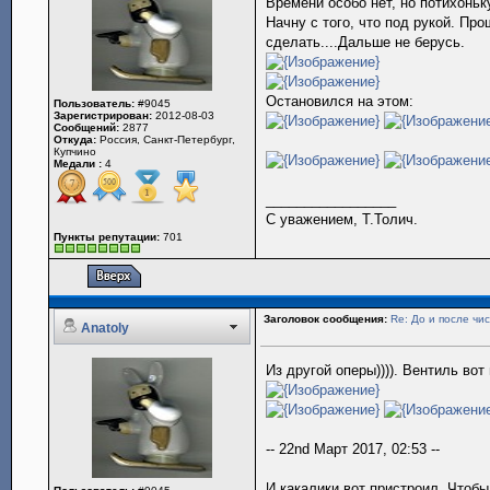
Времени особо нет, но потихонь
Начну с того, что под рукой. Про
сделать....Дальше не берусь.
Остановился на этом:
Пользователь:
#9045
Зарегистрирован:
2012-08-03
Сообщений:
2877
Откуда:
Россия, Санкт-Петербург,
Купчино
Медали :
4
_________________
С уважением, Т.Толич.
Пункты репутации:
701
Заголовок сообщения:
Re: До и после чис
Anatoly
Из другой оперы)))). Вентиль вот
-- 22nd Март 2017, 02:53 --
И какалики вот пристроил. Чтобы