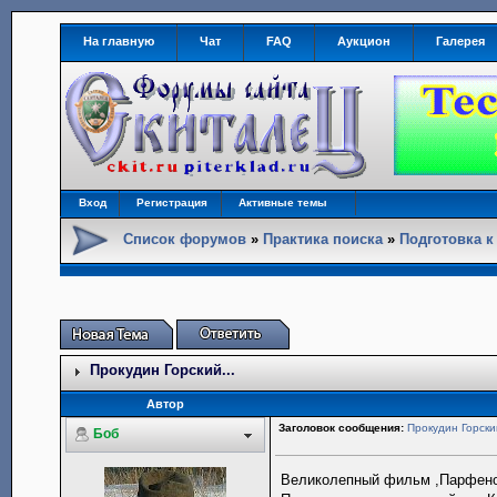
На главную
Чат
FAQ
Аукцион
Галерея
Вход
Регистрация
Активные темы
Список форумов
»
Практика поиска
»
Подготовка к
Прокудин Горский...
Автор
Заголовок сообщения:
Прокудин Горский
Боб
Великолепный фильм ,Парфенов