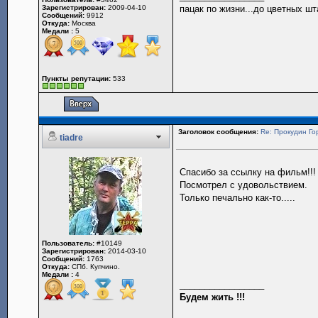
Зарегистрирован:
2009-04-10
пацак по жизни...до цветных шт
Сообщений:
9912
Откуда:
Москва
Медали :
5
Пункты репутации:
533
Заголовок сообщения:
Re: Прокудин Гор
tiadre
Спасибо за ссылку на фильм!!
Посмотрел с удовольствием.
Только печально как-то.....
Пользователь:
#10149
Зарегистрирован:
2014-03-10
Сообщений:
1763
Откуда:
СПб. Купчино.
Медали :
4
_________________
Будем жить !!!