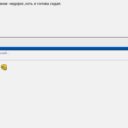
анов -недорос,хоть и голова седая.
ский...
!