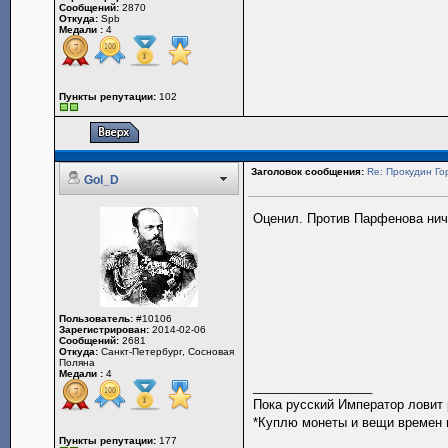
Сообщений:
2870
Откуда:
Spb
Медали :
4
Пункты репутации:
102
Заголовок сообщения:
Re: Прокудин Гор
Gol_D
Оценил. Против Парфенова ниче
Пользователь:
#10106
Зарегистрирован:
2014-02-06
Сообщений:
2681
Откуда:
Санкт-Петербург, Сосновая
Поляна
Медали :
4
_________________
Пока русский Император ловит
*Куплю монеты и вещи времен п
Пункты репутации:
177