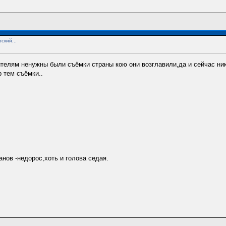
ский...
телям ненужны были съёмки страны кою они возглавили,да и сейчас ник
 тем съёмки..
анов -недорос,хоть и голова седая.