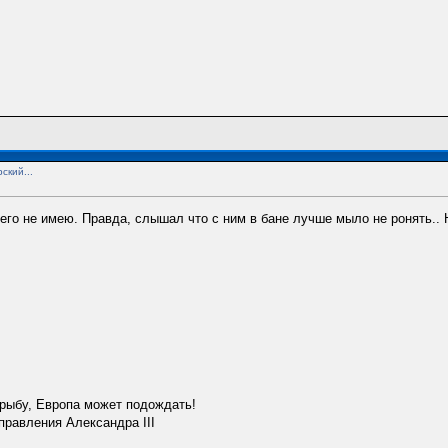
ский...
го не имею. Правда, слышал что с ним в бане лучше мыло не ронять.. Н
 рыбу, Европа может подождать!
равления Александра III