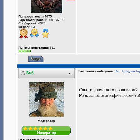
Пользователь:
#4675
Зарегистрирован:
2007-07-09
Сообщений:
4375
Медали :
3
Пункты репутации:
311
Заголовок сообщения:
Re: Прокудин Гор
Боб
Сам то понял чего понаписал?
Речь за ..фотографии ..если те
Модератор
_________________
Пользователь:
#3462