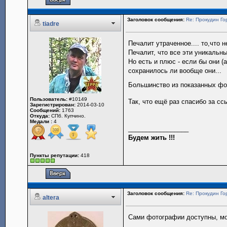
Заголовок сообщения:
Re: Прокудин Гор
tiadre
Печалит утраченное.... то,что 
Печалит, что все эти уникальны
Но есть и плюс - если бы они (а
сохранилось ли вообще они...
Большинство из показанных фот
Пользователь:
#10149
Так, что ещё раз спасибо за с
Зарегистрирован:
2014-03-10
Сообщений:
1763
Откуда:
СПб. Купчино.
Медали :
4
_________________
Будем жить !!!
Пункты репутации:
418
Заголовок сообщения:
Re: Прокудин Гор
altera
Сами фотографии доступны, мо