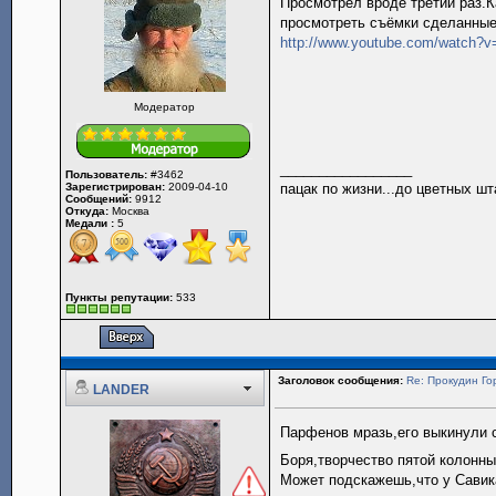
Просмотрел вроде третий раз.К
просмотреть съёмки сделанные 
http://www.youtube.com/watch
Модератор
_________________
Пользователь:
#3462
Зарегистрирован:
2009-04-10
пацак по жизни...до цветных шт
Сообщений:
9912
Откуда:
Москва
Медали :
5
Пункты репутации:
533
Заголовок сообщения:
Re: Прокудин Гор
LANDER
Парфенов мразь,его выкинули с
Боря,творчество пятой колонн
Может подскажешь,что у Савик