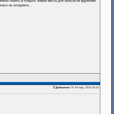
можно понять,и открыть новые места для копа,если вдумчиво
его не потеряете...
Добавлено:
Пт 04 мар, 2016 20:23