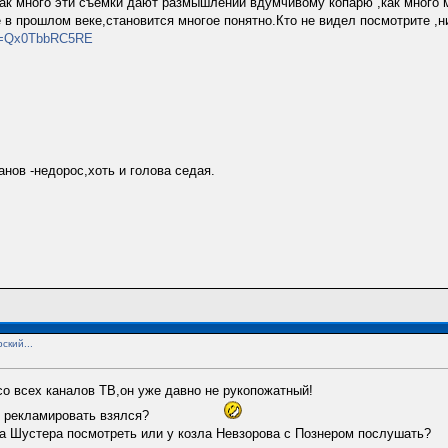
ак много эти съёмки дают размышлений вдумчивому копарю ,как много 
в прошлом веке,становится многое понятно.Кто не видел посмотрите ,нич
?v=Qx0TbbRC5RE
анов -недорос,хоть и голова седая.
ский...
о всех каналов ТВ,он уже давно не рукопожатный!
ы рекламировать взялся?
а Шустера посмотреть или у козла Невзорова с Познером послушать?