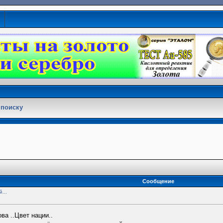
 поиску
Сообщение
...
а ..Цвет нации..