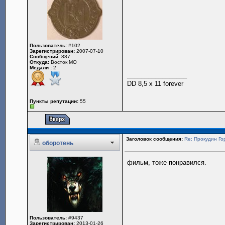
Пользователь:
#102
Зарегистрирован:
2007-07-10
Сообщений:
887
Откуда:
Восток МО
Медали :
2
_________________
DD 8,5 x 11 forever
Пункты репутации:
55
Заголовок сообщения:
Re: Прокудин Гор
оборотень
фильм, тоже понравился.
Пользователь:
#9437
Зарегистрирован:
2013-01-26