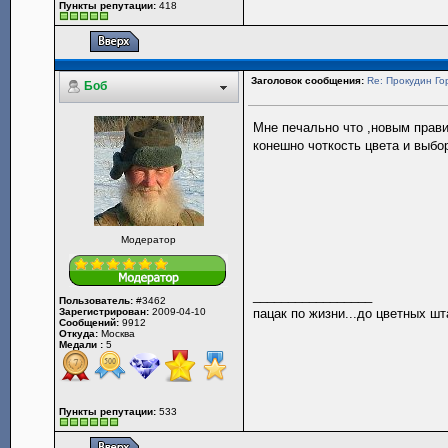
Пункты репутации:
418
Заголовок сообщения:
Re: Прокудин Гор
Боб
Мне печально что ,новым прави
конешно чоткость цвета и выбор
Модератор
_________________
Пользователь:
#3462
Зарегистрирован:
2009-04-10
пацак по жизни...до цветных шт
Сообщений:
9912
Откуда:
Москва
Медали :
5
Пункты репутации:
533