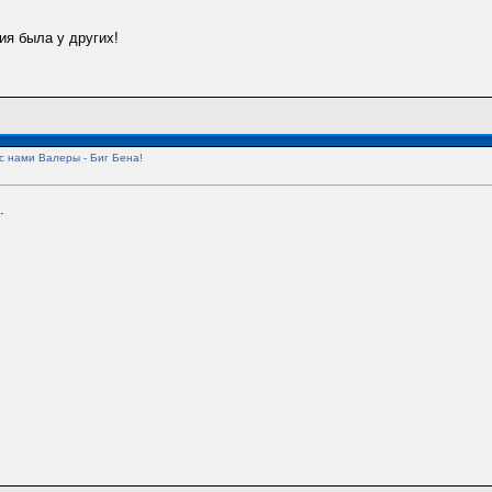
ия была у других!
с нами Валеры - Биг Бена!
.