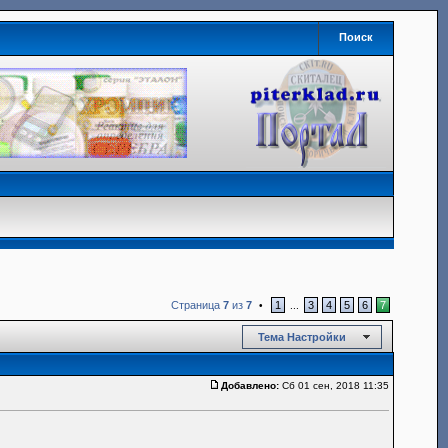
Поиск
Страница
7
из
7
1
3
4
5
6
7
•
...
Тема Настройки
Добавлено:
Сб 01 сен, 2018 11:35