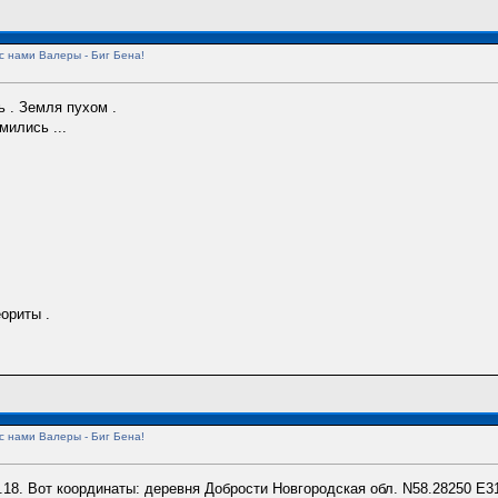
с нами Валеры - Биг Бена!
ь . Земля пухом .
мились ...
ориты .
с нами Валеры - Биг Бена!
.18. Вот координаты: деревня Добрости Новгородская обл. N58.28250 E3