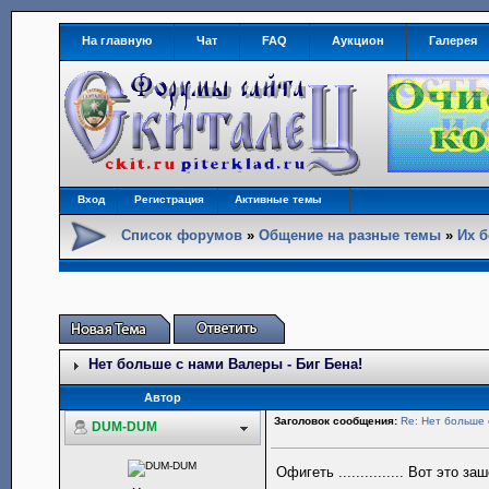
На главную
Чат
FAQ
Аукцион
Галерея
Вход
Регистрация
Активные темы
Список форумов
»
Общение на разные темы
»
Их б
Нет больше с нами Валеры - Биг Бена!
Автор
Заголовок сообщения:
Re: Нет больше 
DUM-DUM
Офигеть ............... Вот это за