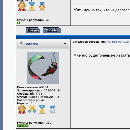
Медали :
3
_________________
Жить нужно так, чтобы депресс
Пункты репутации:
40
Заголовок сообщения:
Re: Нет больше 
Bailador
Мне его будет очень не хватать
Пользователь:
#5704
Зарегистрирован:
2010-07-19
Сообщений:
4791
Откуда:
Санкт-Петербург, ЛО
Волосовский район.
Медали :
4
Пункты репутации:
319