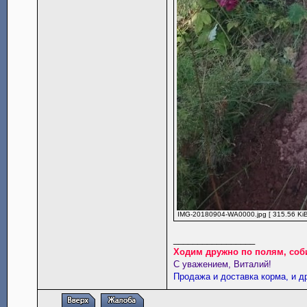
IMG-20180904-WA0000.jpg [ 315.56 KiB
_________________
Ходим дружно по полям, соб
С уважением, Виталий!
Продажа и доставка корма, и д