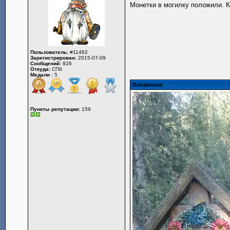
Монетки в могилку положили. К
Пользователь:
#11462
Зарегистрирован:
2015-07-09
Сообщений:
926
Откуда:
СПб
Медали :
5
Вложения:
Пункты репутации:
159