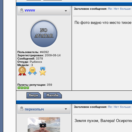
Заголовок сообщения:
Re: Нет больше 
vvvvv
По фото видно что место тихое
Пользователь:
#4092
Зарегистрирован:
2009-08-14
Сообщений:
3378
Откуда:
Рыбинск
Медали :
3
Пункты репутации:
359
Заголовок сообщения:
Re: Нет больше 
перекопыч
Земля пухом, Валера! Осиротел