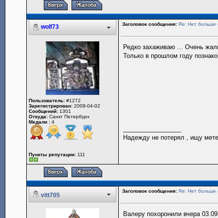
Заголовок сообщения:
Re: Нет больше 
wolf73
Редко захаживаю ... Очень жал
Только в прошлом году познако
Пользователь:
#1272
Зарегистрирован:
2008-04-02
Сообщений:
1301
Откуда:
Санкт Петербурх
Медали :
4
_________________
Надежду не потерял , ищу мете
Пункты репутации:
111
Заголовок сообщения:
Re: Нет больше 
vitt705
Валеру похоронили вчера 03.09