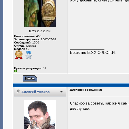
Хочу добавить, огнетушитель, д
Б.У.Х.О.Л.О.Г.И.
Пользователь:
#50
Зарегистрирован:
2007-07-09
Сообщений:
1566
Откуда:
Москва
_________________
Медали :
2
Братство Б.У.Х.О.Л.О.Г.И.
Пункты репутации:
51
Заголовок сообщения:
Алексей Ушаков
Спасибо за советы, как же я сам
две лучше.