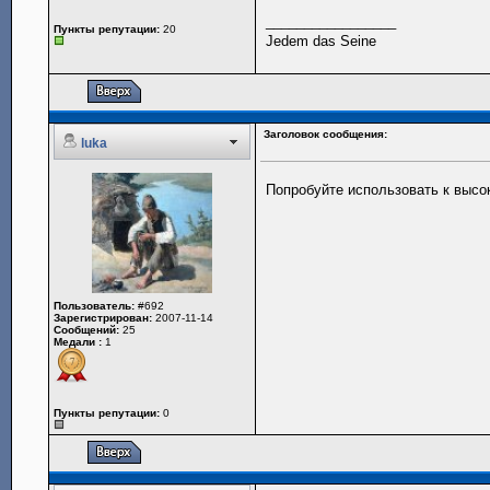
_________________
Пункты репутации:
20
Jedem das Seine
Заголовок сообщения:
luka
Попробуйте использовать к высок
Пользователь:
#692
Зарегистрирован:
2007-11-14
Сообщений:
25
Медали :
1
Пункты репутации:
0