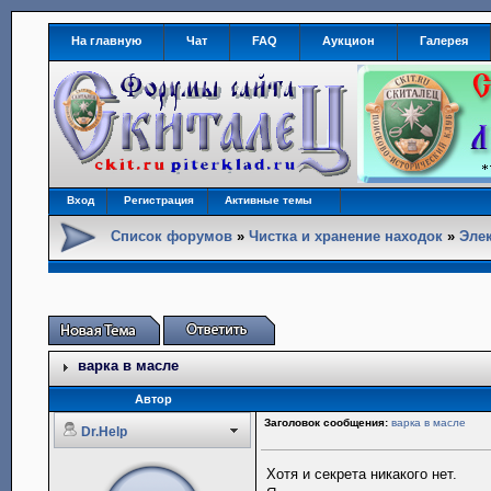
На главную
Чат
FAQ
Аукцион
Галерея
Вход
Регистрация
Активные темы
Список форумов
»
Чистка и хранение находок
»
Элек
варка в масле
Автор
Заголовок сообщения:
варка в масле
Dr.Help
Хотя и секрета никакого нет.