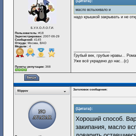
{Цитата}:
масло вспыхивало и
надо крышкой закрывать и не отк
Б.У.Х.О.Л.О.Г.И.
Пользователь:
#18
Зарегистрирован:
2007-06-29
Сообщений:
4145
Откуда:
Москва, ВАО
Медали :
4
_________________
Грубый век, грубые нравы... Рома
Уже всё украдено до нас...(с)
Пункты репутации:
368
Заголовок сообщения:
filippov
{Цитата}:
Хороший способ. Вар
закипания, масло вс
доварить оставшиеся