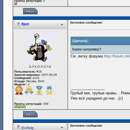
Пункты репутации:
0
Заголовок сообщения:
Крот
{Цитата}:
Какие например?
См. ветку форума
http://forum.ck
Б.У.Х.О.Л.О.Г.И.
Пользователь:
#18
Зарегистрирован:
2007-06-29
Сообщений:
4145
Откуда:
Москва, ВАО
Медали :
4
_________________
Грубый век, грубые нравы... Рома
Уже всё украдено до нас...(с)
Пункты репутации:
368
Заголовок сообщения:
Dr.Help