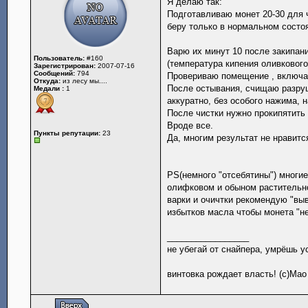
Я делаю так:
Подготавливаю монет 20-30 для 
беру только в нормальном состо
Варю их минут 10 после закипан
Пользователь:
#160
(температура кипения оливковог
Зарегистрирован:
2007-07-16
Сообщений:
794
Провериваю помещение , включа
Откуда:
из лесу мы....
После остывания, счищаю разру
Медали :
1
аккуратно, без особого нажима, 
После чистки нужно прокипятить
Вроде все.
Пункты репутации:
23
Да, многим результат не нравитс
PS(немного "отсебятины") многи
олифковом и обыном растительн
варки и очичтки рекомендую "вы
избытков масла чтобы монета "н
_________________
не убегай от снайпера, умрёшь у
винтовка рождает власть! (с)Мао