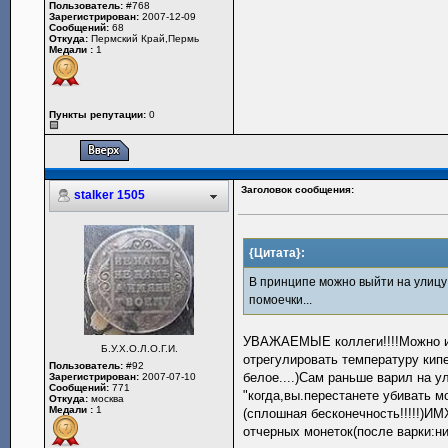
Пользователь:
#768
Зарегистрирован:
2007-12-09
Сообщений:
68
Откуда:
Пермский Край,Пермь
Медали :
1
Пункты репутации:
0
Заголовок сообщения:
stalker 1505
{Цитата}:
В принципе можно выйти на улицу 
помоечки...
УВАЖАЕМЫЕ коллеги!!!!Можно и н
Б.У.Х.О.Л.О.Г.И.
отрегулировать температуру кип
Пользователь:
#92
белое....)Сам раньше варил на у
Зарегистрирован:
2007-07-10
Сообщений:
771
"когда,вы.перестанете убивать м
Откуда:
москва
Медали :
1
(сплошная бесконечность!!!!!)И
отчерных монеток(после варки:ни 