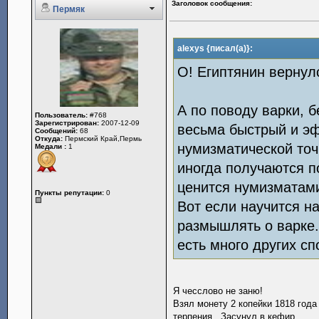
Заголовок сообщения:
Пермяк
alexys {писал(а)}:
О! Египтянин вернул
А по поводу варки, б
Пользователь:
#768
Зарегистрирован:
2007-12-09
весьма быстрый и эф
Сообщений:
68
Откуда:
Пермский Край,Пермь
нумизматической точ
Медали :
1
иногда получаются п
ценится нумизматами
Пункты репутации:
0
Вот если научится н
размышлять о варке. 
есть много других сп
Я чесслово не заню!
Взял монету 2 копейки 1818 года
терпения.. Засунул в кефир..