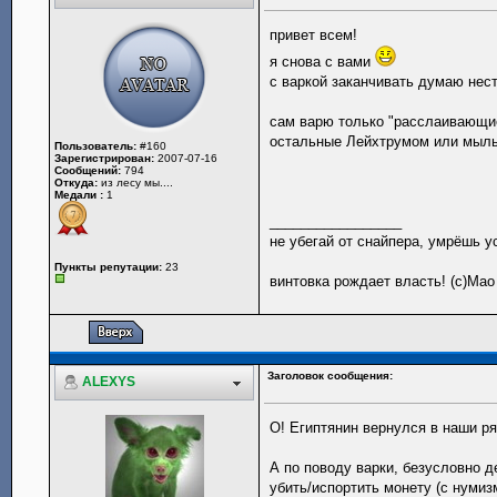
привет всем!
я снова с вами
с варкой заканчивать думаю нест
сам варю только "расслаивающие
остальные Лейхтрумом или мыл
Пользователь:
#160
Зарегистрирован:
2007-07-16
Сообщений:
794
Откуда:
из лесу мы....
Медали :
1
_________________
не убегай от снайпера, умрёшь у
Пункты репутации:
23
винтовка рождает власть! (с)Мао
Заголовок сообщения:
ALEXYS
О! Египтянин вернулся в наши р
А по поводу варки, безусловно д
убить/испортить монету (с нумиз