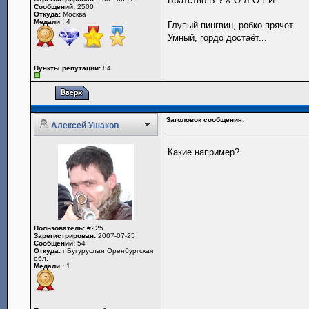
Братство Б.У.Х.О.Л.О.Г.И.
Сообщений:
2500
Откуда:
Москва
Медали :
4
Глупый пингвин, робко прячет.
Умный, гордо достаёт...
Пункты репутации:
84
Заголовок сообщения:
Алексей Ушаков
Какие например?
Пользователь:
#225
Зарегистрирован:
2007-07-25
Сообщений:
54
Откуда:
г.Бугуруслан Оренбургская
обл.
Медали :
1