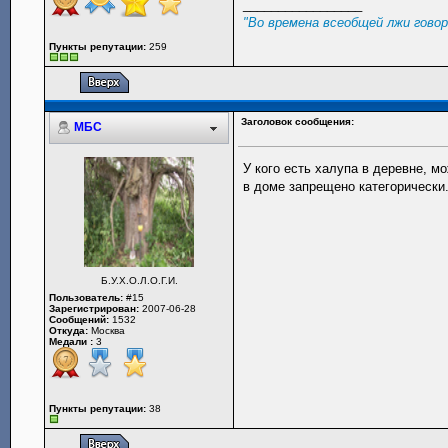
_________________
"Во времена всеобщей лжи гово
Пункты репутации:
259
Заголовок сообщения:
МБС
У кого есть халупа в деревне, м
в доме запрещено категорически
Б.У.Х.О.Л.О.Г.И.
Пользователь:
#15
Зарегистрирован:
2007-06-28
Сообщений:
1532
Откуда:
Москва
Медали :
3
Пункты репутации:
38