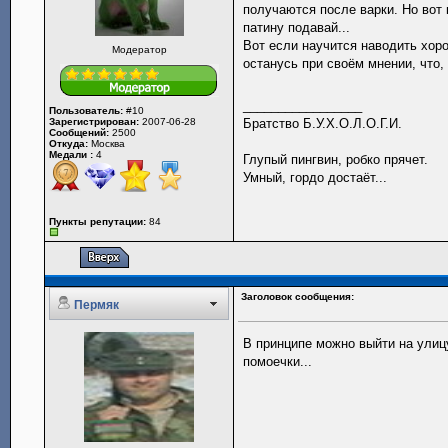
получаются после варки. Но вот
патину подавай...
Вот если научится наводить хоро
Модератор
останусь при своём мнении, что,
_________________
Пользователь:
#10
Зарегистрирован:
2007-06-28
Братство Б.У.Х.О.Л.О.Г.И.
Сообщений:
2500
Откуда:
Москва
Медали :
4
Глупый пингвин, робко прячет.
Умный, гордо достаёт...
Пункты репутации:
84
Заголовок сообщения:
Пермяк
В принципе можно выйти на улицу
помоечки...