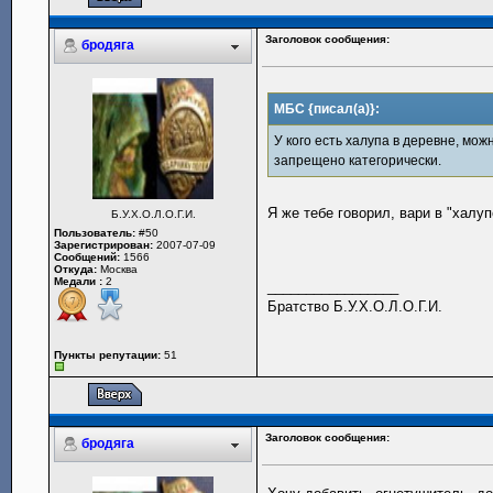
Заголовок сообщения:
бродяга
МБС {писал(а)}:
У кого есть халупа в деревне, мож
запрещено категорически.
Я же тебе говорил, вари в "халу
Б.У.Х.О.Л.О.Г.И.
Пользователь:
#50
Зарегистрирован:
2007-07-09
Сообщений:
1566
Откуда:
Москва
Медали :
2
_________________
Братство Б.У.Х.О.Л.О.Г.И.
Пункты репутации:
51
Заголовок сообщения:
бродяга