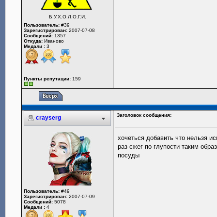
Б.У.Х.О.Л.О.Г.И.
Пользователь:
#39
Зарегистрирован:
2007-07-08
Сообщений:
1357
Откуда:
Иваново
Медали :
3
Пункты репутации:
159
Заголовок сообщения:
crayserg
хочеться добавить что нельзя и
раз сжег по глупости таким обр
посуды
Пользователь:
#49
Зарегистрирован:
2007-07-09
Сообщений:
5078
Медали :
4