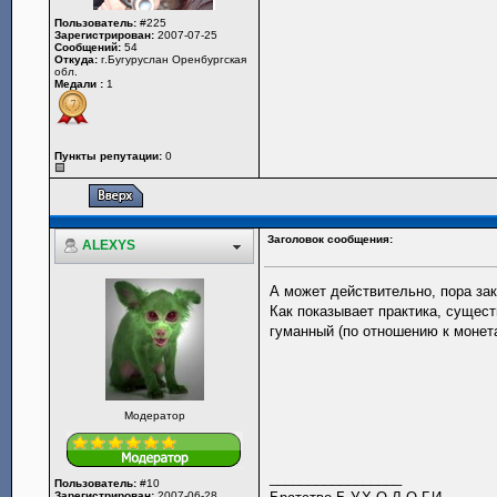
Пользователь:
#225
Зарегистрирован:
2007-07-25
Сообщений:
54
Откуда:
г.Бугуруслан Оренбургская
обл.
Медали :
1
Пункты репутации:
0
Заголовок сообщения:
ALEXYS
А может действительно, пора зака
Как показывает практика, сущест
гуманный (по отношению к монет
Модератор
_________________
Пользователь:
#10
Зарегистрирован:
2007-06-28