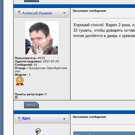
Заголовок сообщения:
Алексей Ушаков
Хороший способ. Варил 2 раза, и
15 тушить, чтобы доварить остав
потом долбятся в дверь с криком,
Пользователь:
#225
Зарегистрирован:
2007-07-25
Сообщений:
54
Откуда:
г.Бугуруслан Оренбургская
обл.
Медали :
1
Пункты репутации:
0
Заголовок сообщения:
Крот